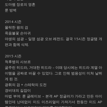
도마뱀 장로의 영혼
룬 방벽
2014 시즌
몰락한 왕의 검
죽음불꽃 손아귀
야생의 섬광 – 일명 섬광 오브 레전드. 결국 15시즌 정글탬 개
편과 함께 삭제.
2015 시즌
척후병의 사브르
굶주린 히드라, 거대한 히드라 – 이때 당시에는 히드라 계열 아
이템을 공짜로 바꿀 수 있었다. 그로 인해 범용성이 미쳐 날뛰
게 된 것.
광휘의 검 + 스테락의 도전
경비대의 길잡이
마법 부여: 룬 글레이브 – 본격 AP 정글러가 가라고 만든 아이
템인데 난데없이 미드 이즈리얼이 가져가서 한동안 미드 AP