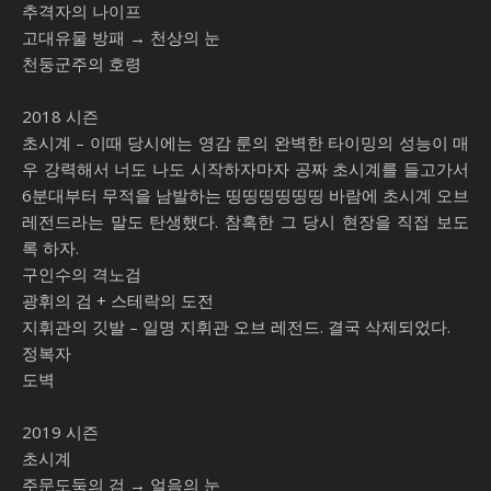
추격자의 나이프
고대유물 방패 → 천상의 눈
천둥군주의 호령
2018 시즌
초시계 – 이때 당시에는 영감 룬의 완벽한 타이밍의 성능이 매
우 강력해서 너도 나도 시작하자마자 공짜 초시계를 들고가서
6분대부터 무적을 남발하는 띵띵띵띵띵띵 바람에 초시계 오브
레전드라는 말도 탄생했다. 참혹한 그 당시 현장을 직접 보도
록 하자.
구인수의 격노검
광휘의 검 + 스테락의 도전
지휘관의 깃발 – 일명 지휘관 오브 레전드. 결국 삭제되었다.
정복자
도벽
2019 시즌
초시계
주문도둑의 검 → 얼음의 눈