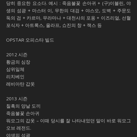
당히 중요한 요소다. 예시 : 죽음불꽃 손아귀 + (구)이블린, 야
생의 섬광 + 마스터 이, 무한의 대검 + 야스오, 도벽 + 주문도
둑의 검 + 카르마, 무라마나 + 대천사의 포옹 + 이즈리얼, 선혈
포식자 + 아트록스, 올라프, 쇼진의 창 + 잭스 등
OPSTAR 오피스타 빌드
2012 시즌
황금의 심장
삼위일체
리치베인
레비아탄 갑옷
2013 시즌
칠흑의 양날 도끼
죽음불꽃 손아귀
워모그의 갑옷 – 이때 당시를 잘 나타내었던 말이 바로 워모그
오브 레전드.
야생의 섬광