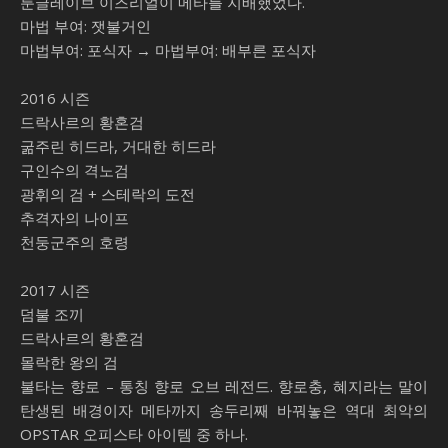
룬글레이브 이즈리얼이 메타를 지배했었다.
마법 부여: 잿불거인
마법부여: 포식자 → 마법부여: 배부른 포식자
2016 시즌
드락사르의 황혼검
굶주린 히드라, 거대한 히드라
구인수의 격노검
광휘의 검 + 스테락의 도전
추격자의 나이프
천둥군주의 호령
2017 시즌
덤불 조끼
드락사르의 황혼검
몰락한 왕의 검
불타는 향로 – 통칭 향로 오브 레전드. 향로충, 혜지라는 말이
탄생된 배경이자 메타까지 송두리째 바꿔놓은 역대 최악의
OPSTAR 오피스타 아이템 중 하나.