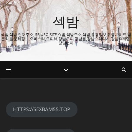
섹밤
섹밤,섹밤 현재주소, SBJUSO.SITE,쇼밤,섹밤주소,색밤,유흥정보,유흥사이트,밤
문화,밤문화정보,오피스타,오피뷰,강남오피,강남룸,강남스웨디시,강남휴게텔,
강남건마
HTTPS://SEXBAM55.TOP