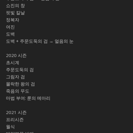
쇼진의 창
핏빛 칼날
정복자
여진
도벽
도벽 + 주문도둑의 검 → 얼음의 눈
2020 시즌
초시계
주문도둑의 검
그림자 검
몰락한 왕의 검
죽음의 무도
마법 부여: 룬의 메아리
2021 시즌
프리시즌
월식