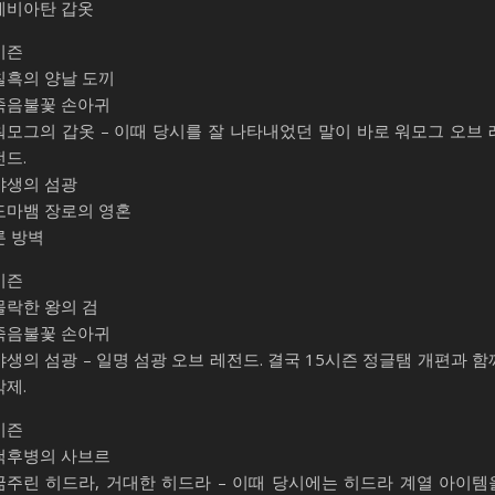
레비아탄 갑옷
시즌
칠흑의 양날 도끼
죽음불꽃 손아귀
워모그의 갑옷 – 이때 당시를 잘 나타내었던 말이 바로 워모그 오브 
전드.
야생의 섬광
도마뱀 장로의 영혼
룬 방벽
시즌
몰락한 왕의 검
죽음불꽃 손아귀
야생의 섬광 – 일명 섬광 오브 레전드. 결국 15시즌 정글탬 개편과 함
삭제.
시즌
척후병의 사브르
굶주린 히드라, 거대한 히드라 – 이때 당시에는 히드라 계열 아이템