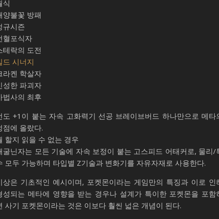
월식
태양불꽃 방패
정규시즌
선혈포식자
스테락의 도전
빌드 시너지
크라켄 학살자
신성한 파괴자
마법사의 최후
선도 +1이 붙는 자속 고화력기 선공 브레이브버드 하나만으로 메타
정점에 올랐다.
뭘 할지 읽을 수 없는 경우
개굴닌자는 모든 기술에 자속 보정이 붙는 고스피드 어태커로, 물리/
수 모두 가능하며 타입별 Z기술과 변화기를 자유자재로 사용한다.
이상은 기초적인 예시이며, 포켓몬이라는 게임만의 특징과 이로 인
형성되는 메타에 영향을 받는 경우나 설계가 특이한 포켓몬을 포함
면 사기 포켓몬이라는 것은 이보다 훨씬 넓은 개념이 된다.