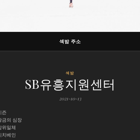
섹밤 주소
섹밤
SB유흥지원센터
2021-10-13
시즌
황금의 심장
삼위일체
리치베인