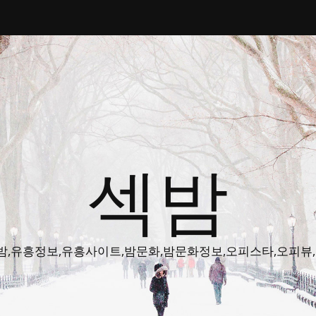
섹밤
밤주소,색밤,유흥정보,유흥사이트,밤문화,밤문화정보,오피스타,오