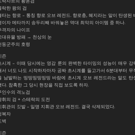
드락사르의 황혼검
몰락한 왕의 검
불타는 향로 – 통칭 향로 오브 레전드. 향로충, 혜지라는 말이 탄생된 
경이자 메타까지 송두리째 바꿔놓은 역대 최악의 아이템 중 하나.
추격자의 나이프
고대유물 방패 → 천상의 눈
천둥군주의 호령
시즌
초시계 – 이때 당시에는 영감 룬의 완벽한 타이밍의 성능이 매우 강
해서 너도 나도 시작하자마자 공짜 초시계를 들고가서 6분대부터 무
을 남발하는 띵띵띵띵띵띵 바람에 초시계 오브 레전드라는 말도 탄
했다. 참혹한 그 당시 현장을 직접 보도록 하자.
구인수의 격노검
광휘의 검 + 스테락의 도전
지휘관의 깃발 – 일명 지휘관 오브 레전드. 결국 삭제되었다.
정복자
도벽
시즌