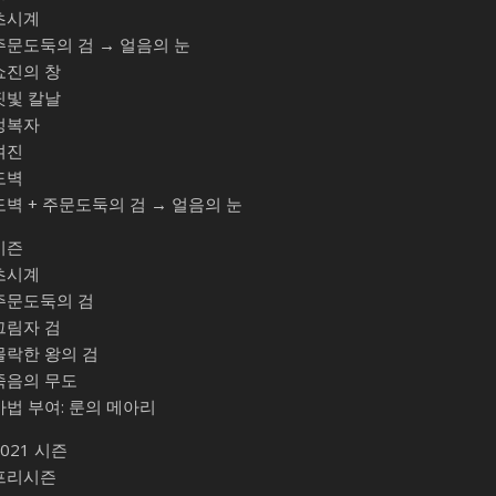
초시계
주문도둑의 검 → 얼음의 눈
쇼진의 창
핏빛 칼날
정복자
여진
도벽
도벽 + 주문도둑의 검 → 얼음의 눈
시즌
초시계
주문도둑의 검
그림자 검
몰락한 왕의 검
죽음의 무도
마법 부여: 룬의 메아리
2021 시즌
프리시즌