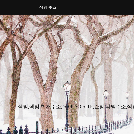
섹밤 주소
섹밤,섹밤 현재주소, SBJUSO.SITE,쇼밤,섹