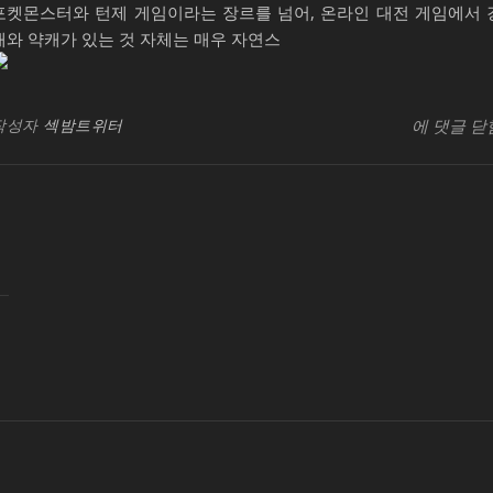
포켓몬스터와 턴제 게임이라는 장르를 넘어, 온라인 대전 게임에서 
캐와 약캐가 있는 것 자체는 매우 자연스
가
SB유흥지
빈
작성자
섹밤트위터
에 댓글 닫
라
아
조
백
나
는
괴
수
요
일
칭
시
백