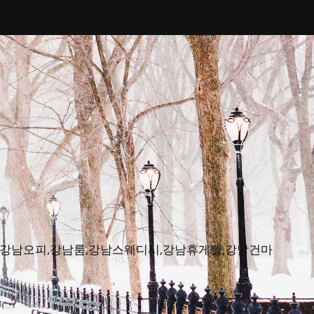
피뷰,강남오피,강남룸,강남스웨디시,강남휴게텔,강남건마