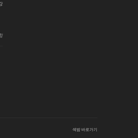
강
원센터
힘
섹밤 바로가기