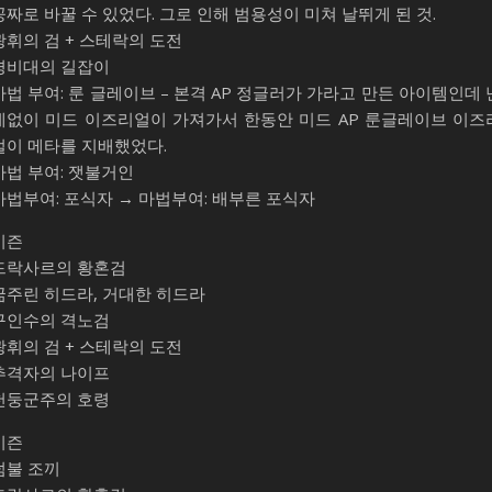
공짜로 바꿀 수 있었다. 그로 인해 범용성이 미쳐 날뛰게 된 것.
광휘의 검 + 스테락의 도전
경비대의 길잡이
마법 부여: 룬 글레이브 – 본격 AP 정글러가 가라고 만든 아이템인데 
데없이 미드 이즈리얼이 가져가서 한동안 미드 AP 룬글레이브 이즈
얼이 메타를 지배했었다.
마법 부여: 잿불거인
마법부여: 포식자 → 마법부여: 배부른 포식자
시즌
드락사르의 황혼검
굶주린 히드라, 거대한 히드라
구인수의 격노검
광휘의 검 + 스테락의 도전
추격자의 나이프
천둥군주의 호령
시즌
덤불 조끼