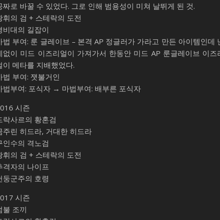
공짜로 바꿀 수 있었다. 그로 인해 범용성이 미쳐 날뛰게 된 것.
광휘의 검 + 스테락의 도전
경비대의 길잡이
마법 부여: 룬 글레이브 – 본격 AP 정글러가 가라고 만든 아이템인데 
데없이 미드 이즈리얼이 가져가서 한동안 미드 AP 룬글레이브 이즈
얼이 메타를 지배했었다.
마법 부여: 잿불거인
마법부여: 포식자 → 마법부여: 배부른 포식자
2016 시즌
드락사르의 황혼검
굶주린 히드라, 거대한 히드라
구인수의 격노검
광휘의 검 + 스테락의 도전
추격자의 나이프
천둥군주의 호령
2017 시즌
덤불 조끼