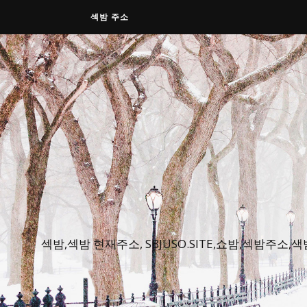
섹밤 주소
섹밤,섹밤 현재주소, SBJUSO.SITE,쇼밤,섹