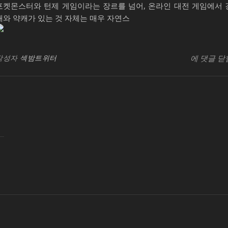
포켓몬스터와 턴제 게임이라는 장르를 넘어, 온라인 대전 게임에서 
캐와 약캐가 있는 것 자체는 매우 자연스
가
창업교육지
빈
작성자
섹밤트위터
에 댓글 닫
라
아
조
백
나
는
괴
수
요
일
칭
시
백