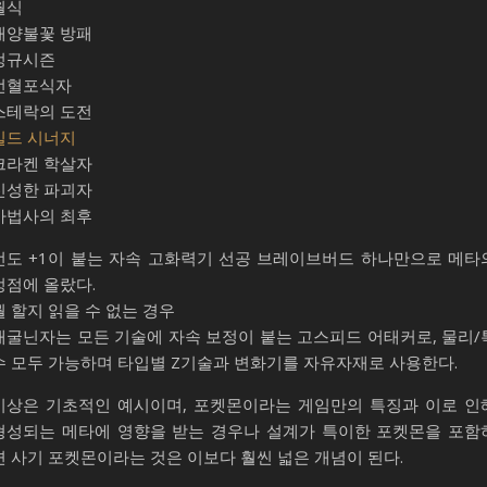
월식
태양불꽃 방패
정규시즌
선혈포식자
스테락의 도전
빌드 시너지
크라켄 학살자
신성한 파괴자
마법사의 최후
선도 +1이 붙는 자속 고화력기 선공 브레이브버드 하나만으로 메타
정점에 올랐다.
뭘 할지 읽을 수 없는 경우
개굴닌자는 모든 기술에 자속 보정이 붙는 고스피드 어태커로, 물리/
수 모두 가능하며 타입별 Z기술과 변화기를 자유자재로 사용한다.
이상은 기초적인 예시이며, 포켓몬이라는 게임만의 특징과 이로 인
형성되는 메타에 영향을 받는 경우나 설계가 특이한 포켓몬을 포함
면 사기 포켓몬이라는 것은 이보다 훨씬 넓은 개념이 된다.