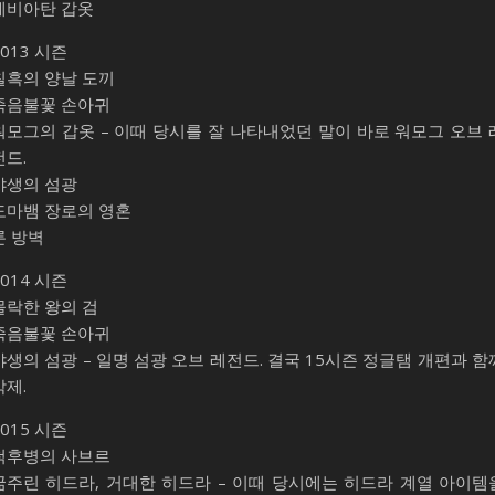
레비아탄 갑옷
2013 시즌
칠흑의 양날 도끼
죽음불꽃 손아귀
워모그의 갑옷 – 이때 당시를 잘 나타내었던 말이 바로 워모그 오브 
전드.
야생의 섬광
도마뱀 장로의 영혼
룬 방벽
2014 시즌
몰락한 왕의 검
죽음불꽃 손아귀
야생의 섬광 – 일명 섬광 오브 레전드. 결국 15시즌 정글탬 개편과 함
삭제.
2015 시즌
척후병의 사브르
굶주린 히드라, 거대한 히드라 – 이때 당시에는 히드라 계열 아이템