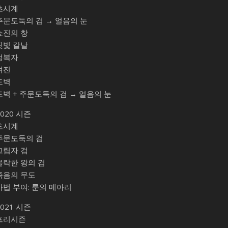
초시계
주문도둑의 검 → 얼음의 눈
쇼진의 창
핏빛 칼날
정복자
여진
도벽
도벽 + 주문도둑의 검 → 얼음의 눈
2020 시즌
초시계
주문도둑의 검
그림자 검
몰락한 왕의 검
죽음의 무도
마법 부여: 룬의 메아리
2021 시즌
프리시즌