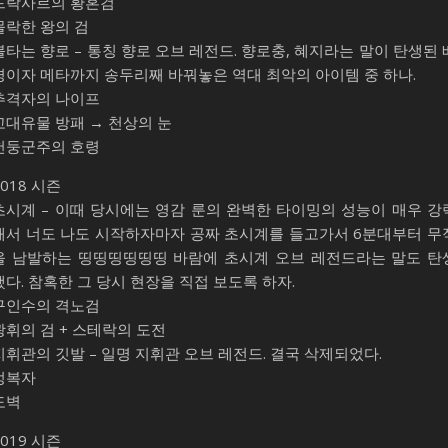
드락사르의 황혼검
몰락한 왕의 검
불타는 향로 – 통칭 향로 오브 레전드. 향로충, 혜지라는 말이 탄생된 
경이자 메타까지 송두리째 바꿔놓은 역대 최악의 아이템 중 하나.
추격자의 나이프
고대유물 방패 → 천상의 눈
천둥군주의 호령
2018 시즌
초시계 – 이때 당시에는 영감 룬의 완벽한 타이밍의 성능이 매우 강
해서 너도 나도 시작하자마자 공짜 초시계를 들고가서 6분대부터 무
을 남발하는 띵띵띵띵띵띵 바람에 초시계 오브 레전드라는 말도 탄
했다. 참혹한 그 당시 현장을 직접 보도록 하자.
구인수의 격노검
광휘의 검 + 스테락의 도전
지휘관의 깃발 – 일명 지휘관 오브 레전드. 결국 삭제되었다.
정복자
도벽
2019 시즌