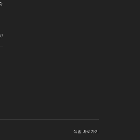
강
원센터
힘
섹밤 바로가기