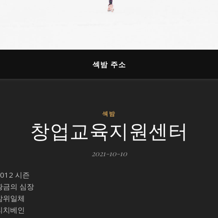
섹밤 주소
섹밤
창업교육지원센터
2021-10-10
2012 시즌
황금의 심장
삼위일체
리치베인