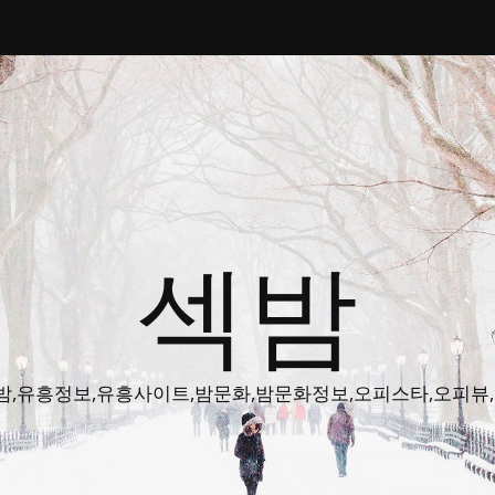
섹밤
밤주소,색밤,유흥정보,유흥사이트,밤문화,밤문화정보,오피스타,오