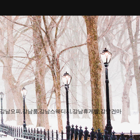
피뷰,강남오피,강남룸,강남스웨디시,강남휴게텔,강남건마