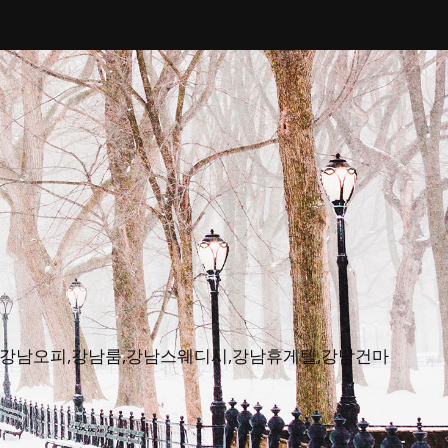
피뷰,강남오피,강남룸,강남스웨디시,강남휴게텔,강남건마