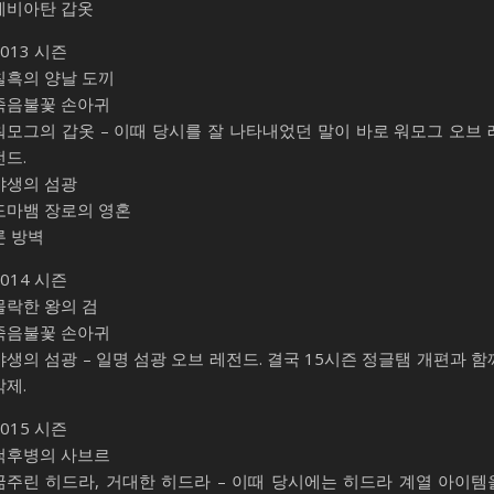
레비아탄 갑옷
2013 시즌
칠흑의 양날 도끼
죽음불꽃 손아귀
워모그의 갑옷 – 이때 당시를 잘 나타내었던 말이 바로 워모그 오브 
전드.
야생의 섬광
도마뱀 장로의 영혼
룬 방벽
2014 시즌
몰락한 왕의 검
죽음불꽃 손아귀
야생의 섬광 – 일명 섬광 오브 레전드. 결국 15시즌 정글탬 개편과 함
삭제.
2015 시즌
척후병의 사브르
굶주린 히드라, 거대한 히드라 – 이때 당시에는 히드라 계열 아이템