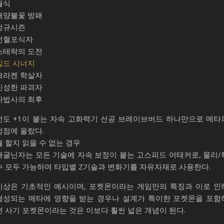
월식
태양불꽃 방패
정규시즌
선혈포식자
스테락의 도전
빌드 시너지
크라켄 학살자
신성한 파괴자
마법사의 최후
선도 +1이 붙는 자속 고화력기 선공 브레이브버드 하나만으로 메타
정점에 올랐다.
뭘 할지 읽을 수 없는 경우
개굴닌자는 모든 기술에 자속 보정이 붙는 고스피드 어태커로, 물리/
수 모두 가능하며 타입별 Z기술과 변화기를 자유자재로 사용한다.
이상은 기초적인 예시이며, 포켓몬이라는 게임만의 특징과 이로 인
형성되는 메타에 영향을 받는 경우나 설계가 특이한 포켓몬을 포함
면 사기 포켓몬이라는 것은 이보다 훨씬 넓은 개념이 된다.