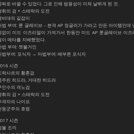
공짜로 바꿀 수 있었다. 그로 인해 범용성이 미쳐 날뛰게 된 것.
광휘의 검 + 스테락의 도전
경비대의 길잡이
마법 부여: 룬 글레이브 – 본격 AP 정글러가 가라고 만든 아이템인데 
데없이 미드 이즈리얼이 가져가서 한동안 미드 AP 룬글레이브 이즈
얼이 메타를 지배했었다.
마법 부여: 잿불거인
마법부여: 포식자 → 마법부여: 배부른 포식자
2016 시즌
드락사르의 황혼검
굶주린 히드라, 거대한 히드라
구인수의 격노검
광휘의 검 + 스테락의 도전
추격자의 나이프
천둥군주의 호령
2017 시즌
덤불 조끼