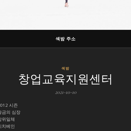
섹밤 주소
섹밤
창업교육지원센터
2021-10-10
2012 시즌
황금의 심장
삼위일체
리치베인