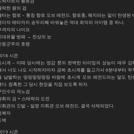
드락사르의 황혼검
몰락한 왕의 검
불타는 향로 – 통칭 향로 오브 레전드. 향로충, 혜지라는 말이 탄생된 
경이자 메타까지 송두리째 바꿔놓은 역대 최악의 아이템 중 하나.
추격자의 나이프
고대유물 방패 → 천상의 눈
천둥군주의 호령
2018 시즌
초시계 – 이때 당시에는 영감 룬의 완벽한 타이밍의 성능이 매우 강
해서 너도 나도 시작하자마자 공짜 초시계를 들고가서 6분대부터 무
을 남발하는 띵띵띵띵띵띵 바람에 초시계 오브 레전드라는 말도 탄
했다. 참혹한 그 당시 현장을 직접 보도록 하자.
구인수의 격노검
광휘의 검 + 스테락의 도전
지휘관의 깃발 – 일명 지휘관 오브 레전드. 결국 삭제되었다.
정복자
도벽
2019 시즌