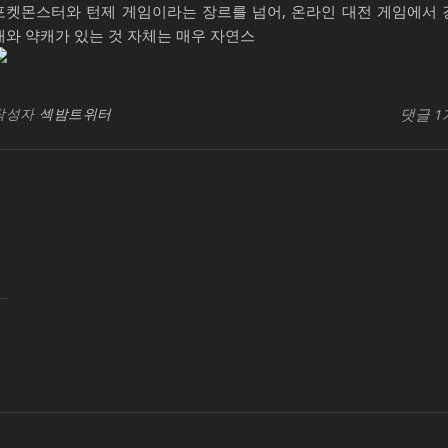
포켓몬스터와 턴제 게임이라는 장르를 넘어, 온라인 대전 게임에서 
캐와 약캐가 있는 것 자체는 매우 자연스
가
빈
작성자
섹밤트위터
댓글 1
라
아
조
백
나
는
괴
수
요
일
칭
시
백