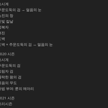
초시계
주문도둑의 검 → 얼음의 눈
쇼진의 창
핏빛 칼날
정복자
여진
도벽
도벽 + 주문도둑의 검 → 얼음의 눈
2020 시즌
초시계
주문도둑의 검
그림자 검
몰락한 왕의 검
죽음의 무도
마법 부여: 룬의 메아리
2021 시즌
프리시즌