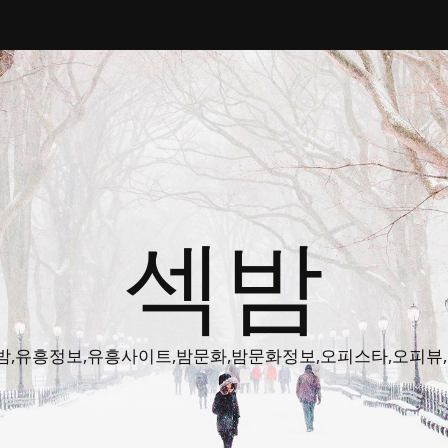
섹밤
밤주소,색밤,유흥정보,유흥사이트,밤문화,밤문화정보,오피스타,오