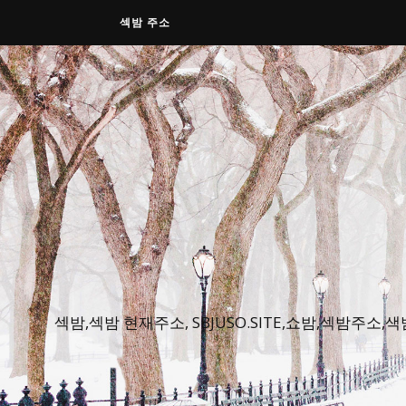
섹밤 주소
섹밤,섹밤 현재주소, SBJUSO.SITE,쇼밤,섹