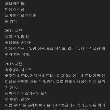
오브 레전드.
야생의 섬광
도마뱀 장로의 영혼
룬 방벽
2014 시즌
몰락한 왕의 검
죽음불꽃 손아귀
야생의 섬광 – 일명 섬광 오브 레전드. 결국 15시즌 정글탬 개
편과 함께 삭제.
2015 시즌
척후병의 사브르
굶주린 히드라, 거대한 히드라 – 이때 당시에는 히드라 계열 아
이템을 공짜로 바꿀 수 있었다. 그로 인해 범용성이 미쳐 날뛰
게 된 것.
광휘의 검 + 스테락의 도전
경비대의 길잡이
마법 부여: 룬 글레이브 – 본격 AP 정글러가 가라고 만든 아이