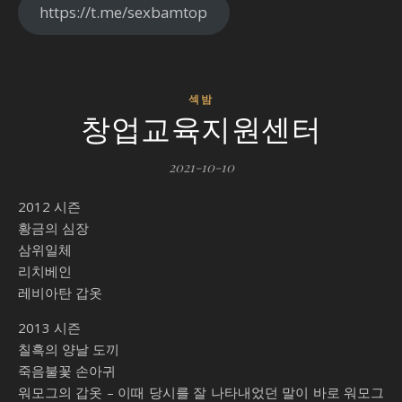
https://t.me/sexbamtop
섹밤
창업교육지원센터
2021-10-10
2012 시즌
황금의 심장
삼위일체
리치베인
레비아탄 갑옷
2013 시즌
칠흑의 양날 도끼
죽음불꽃 손아귀
워모그의 갑옷 – 이때 당시를 잘 나타내었던 말이 바로 워모그