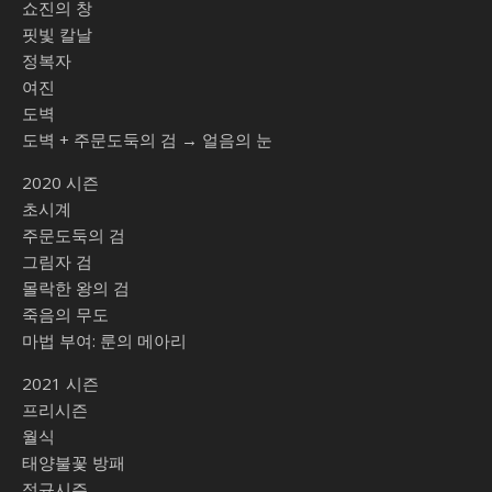
쇼진의 창
핏빛 칼날
정복자
여진
도벽
도벽 + 주문도둑의 검 → 얼음의 눈
2020 시즌
초시계
주문도둑의 검
그림자 검
몰락한 왕의 검
죽음의 무도
마법 부여: 룬의 메아리
2021 시즌
프리시즌
월식
태양불꽃 방패
정규시즌