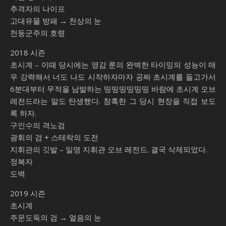
추격자의 나이프
고대유물 방패 → 천상의 눈
천둥군주의 호령
2018 시즌
초시계 – 이때 당시에는 영감 룬의 완벽한 타이밍의 성능이 매
우 강력해서 너도 나도 시작하자마자 공짜 초시계를 들고가서
6분대부터 무적을 남발하는 띵띵띵띵띵띵 바람에 초시계 오브
레전드라는 말도 탄생했다. 참혹한 그 당시 현장을 직접 보도
록 하자.
구인수의 격노검
광휘의 검 + 스테락의 도전
지휘관의 깃발 – 일명 지휘관 오브 레전드. 결국 삭제되었다.
정복자
도벽
2019 시즌
초시계
주문도둑의 검 → 얼음의 눈