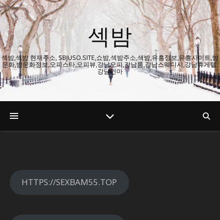
섹밤
섹밤,섹밤 현재주소, SBJUSO.SITE,쇼밤,섹밤주소,색밤,유흥정보,유흥사이트,밤
문화,밤문화정보,오피스타,오피뷰,강남오피,강남룸,강남스웨디시,강남휴게텔,
강남건마
HTTPS://SEXBAM55.TOP