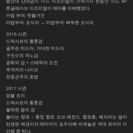
템인데 난데없이 미드 이즈리얼이 가져가서 한동안 미드 AP
룬글레이브 이즈리얼이 메타를 지배했었다.
마법 부여: 잿불거인
마법부여: 포식자 → 마법부여: 배부른 포식자
2016 시즌
드락사르의 황혼검
굶주린 히드라, 거대한 히드라
구인수의 격노검
광휘의 검 + 스테락의 도전
추격자의 나이프
천둥군주의 호령
2017 시즌
덤불 조끼
드락사르의 황혼검
몰락한 왕의 검
불타는 향로 – 통칭 향로 오브 레전드. 향로충, 혜지라는 말이
탄생된 배경이자 메타까지 송두리째 바꿔놓은 역대 최악의 아
이템 중 하나.