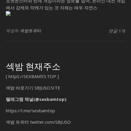
포켓몬스터와 턴제 게임이라는 장르를 넘어, 온라인 대전 게임
에서 강캐와 약캐가 있는 것 자체는 매우 자연스
가
빈
작성자
섹밤트위터
댓글 1개
라
아
조
백
섹밤 현재주소
나
는
[
httpS://SEXBAM55.TOP
]
괴
수
섹밤 바로가기
SBJUSO.SITE
요
텔레그램 채널(@sexbamtop)
일
칭
https://t.me/sexbamtop
시
백
섹밤 트위터
twitter.com/SBJUSO
가