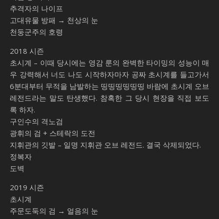
추격자의 나이프
고대유물 방패 → 천상의 눈
천둥군주의 호령
2018 시즌
초시계 – 이때 당시에는 영감 룬의 완벽한 타이밍의 성능이 매
우 강력해서 너도 나도 시작하자마자 공짜 초시계를 들고가서
6분대부터 무적을 남발하는 띵띵띵띵띵띵 바람에 초시계 오브
레전드라는 말도 탄생했다. 참혹한 그 당시 현장을 직접 보도
록 하자.
구인수의 격노검
광휘의 검 + 스테락의 도전
지휘관의 깃발 – 일명 지휘관 오브 레전드. 결국 삭제되었다.
정복자
도벽
2019 시즌
초시계
주문도둑의 검 → 얼음의 눈