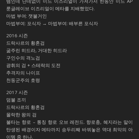
템인데 난데없이 미드 이즈리얼이 가져가서 한동안 미드 AP
룬글레이브 이즈리얼이 메타를 지배했었다.
마법 부여: 잿불거인
마법부여: 포식자 → 마법부여: 배부른 포식자
2016 시즌
드락사르의 황혼검
굶주린 히드라, 거대한 히드라
구인수의 격노검
광휘의 검 + 스테락의 도전
추격자의 나이프
천둥군주의 호령
2017 시즌
덤불 조끼
드락사르의 황혼검
몰락한 왕의 검
불타는 향로 – 통칭 향로 오브 레전드. 향로충, 혜지라는 말이
탄생된 배경이자 메타까지 송두리째 바꿔놓은 역대 최악의 아
이템 중 하나.