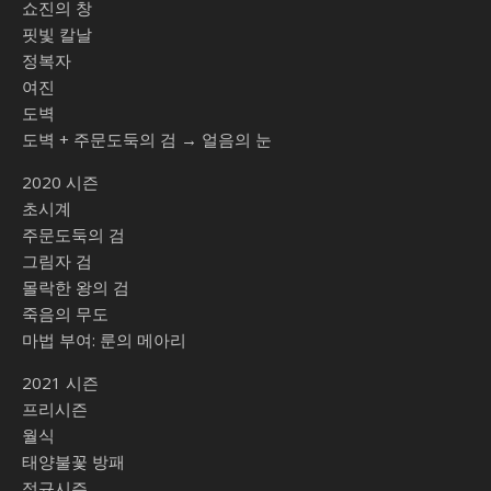
쇼진의 창
핏빛 칼날
정복자
여진
도벽
도벽 + 주문도둑의 검 → 얼음의 눈
2020 시즌
초시계
주문도둑의 검
그림자 검
몰락한 왕의 검
죽음의 무도
마법 부여: 룬의 메아리
2021 시즌
프리시즌
월식
태양불꽃 방패
정규시즌