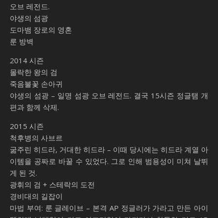
오브 레전드.
야생의 섬광
도마뱀 장로의 영혼
룬 방벽
2014 시즌
몰락한 왕의 검
죽음불꽃 손아귀
야생의 섬광 – 일명 섬광 오브 레전드. 결국 15시즌 정글탬 개
편과 함께 삭제.
2015 시즌
척후병의 사브르
굶주린 히드라, 거대한 히드라 – 이때 당시에는 히드라 계열 아
이템을 공짜로 바꿀 수 있었다. 그로 인해 범용성이 미쳐 날뛰
게 된 것.
광휘의 검 + 스테락의 도전
경비대의 길잡이
마법 부여: 룬 글레이브 – 본격 AP 정글러가 가라고 만든 아이