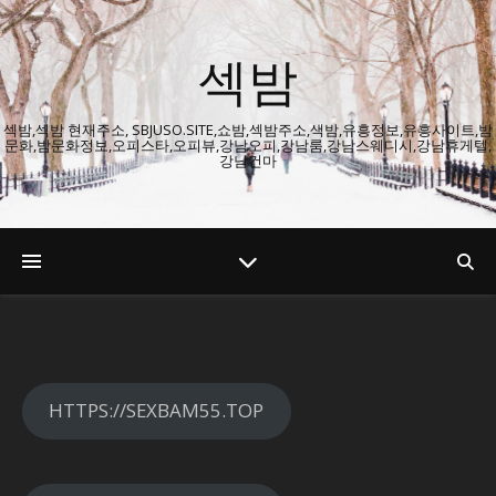
섹밤
섹밤,섹밤 현재주소, SBJUSO.SITE,쇼밤,섹밤주소,색밤,유흥정보,유흥사이트,밤
문화,밤문화정보,오피스타,오피뷰,강남오피,강남룸,강남스웨디시,강남휴게텔,
강남건마
HTTPS://SEXBAM55.TOP