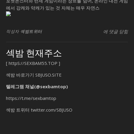
포켓몬스터와 턴제 게임이라는 장르를 넘어, 온라인 대전 게임
에서 강캐와 약캐가 있는 것 자체는 매우 자연스
가
창업교육지원
빈
작성자
섹밤트위터
에 댓글 닫힘
라
아
섹밤 현재주소
조
백
[
httpS://SEXBAM55.TOP
]
나
는
섹밤 바로가기
SBJUSO.SITE
괴
텔레그램 채널(@sexbamtop)
수
요
https://t.me/sexbamtop
일
섹밤 트위터
twitter.com/SBJUSO
칭
시
백
가