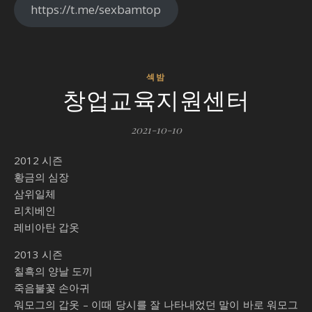
https://t.me/sexbamtop
섹밤
창업교육지원센터
2021-10-10
2012 시즌
황금의 심장
삼위일체
리치베인
레비아탄 갑옷
2013 시즌
칠흑의 양날 도끼
죽음불꽃 손아귀
워모그의 갑옷 – 이때 당시를 잘 나타내었던 말이 바로 워모그