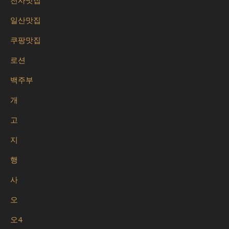
천사맛집
일산맛집
쿠팡맛집
로션
백주부
개
고
지
행
사
오
오4