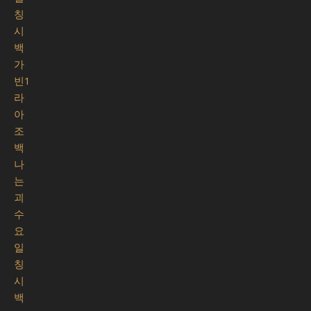
칭
시
백
가
빈1
라
아
조
백
나
는
괴
수
요
일
칭
시
백