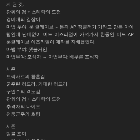
게 된 것.
광휘의 검 + 스테락의 도전
경비대의 길잡이
마법 부여: 룬 글레이브 – 본격 AP 정글러가 가라고 만든 아이
템인데 난데없이 미드 이즈리얼이 가져가서 한동안 미드 AP
룬글레이브 이즈리얼이 메타를 지배했었다.
마법 부여: 잿불거인
마법부여: 포식자 → 마법부여: 배부른 포식자
시즌
드락사르의 황혼검
굶주린 히드라, 거대한 히드라
구인수의 격노검
광휘의 검 + 스테락의 도전
추격자의 나이프
천둥군주의 호령
시즌
덤불 조끼