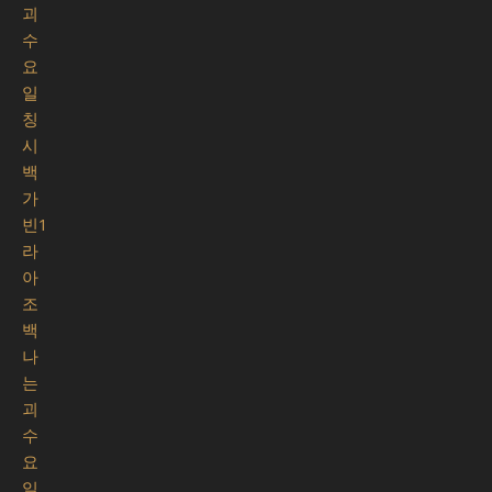
괴
수
요
일
칭
시
백
가
빈1
라
아
조
백
나
는
괴
수
요
일