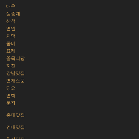
배우
생중계
산책
연인
치맥
좀비
요레
꼴목식당
지진
강남맛집
연개소문
딩요
연혁
문자
홍대맛집
건대맛집