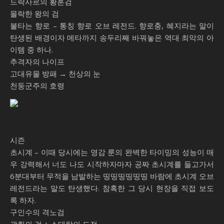
드락사르의 황혼검
몰락한 왕의 검
불타는 향로 – 통칭 향로 오브 레전드. 향로충, 혜지라는 말이
탄생된 배경이자 메타까지 송두리째 바꿔놓은 역대 최악의 아
이템 중 하나.
추격자의 나이프
고대유물 방패 → 천상의 눈
천둥군주의 호령
시즌
초시계 – 이때 당시에는 영감 룬의 완벽한 타이밍의 성능이 매
우 강력해서 너도 나도 시작하자마자 공짜 초시계를 들고가서
6분대부터 무적을 남발하는 띵띵띵띵띵띵 바람에 초시계 오브
레전드라는 말도 탄생했다. 참혹한 그 당시 현장을 직접 보도
록 하자.
구인수의 격노검