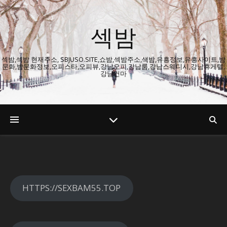
섹밤
섹밤,섹밤 현재주소, SBJUSO.SITE,쇼밤,섹밤주소,색밤,유흥정보,유흥사이트,밤
문화,밤문화정보,오피스타,오피뷰,강남오피,강남룸,강남스웨디시,강남휴게텔,
강남건마
HTTPS://SEXBAM55.TOP