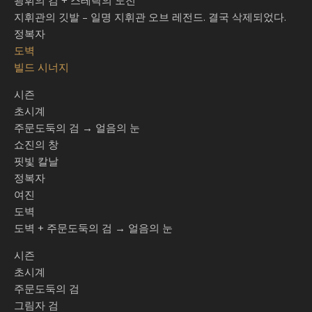
광휘의 검 + 스테락의 도전
지휘관의 깃발 – 일명 지휘관 오브 레전드. 결국 삭제되었다.
정복자
도벽
빌드 시너지
시즌
초시계
주문도둑의 검 → 얼음의 눈
쇼진의 창
핏빛 칼날
정복자
여진
도벽
도벽 + 주문도둑의 검 → 얼음의 눈
시즌
초시계
주문도둑의 검
그림자 검