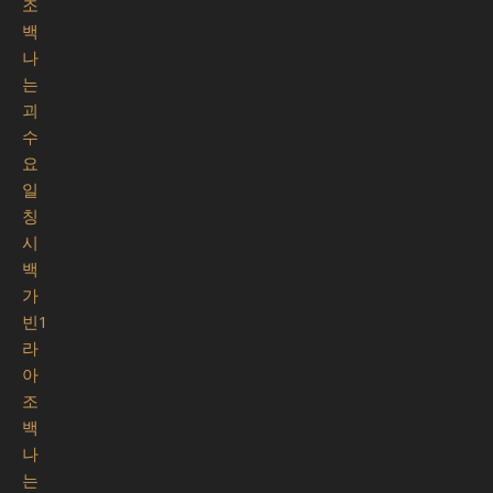
조
백
나
는
괴
수
요
일
칭
시
백
가
빈1
라
아
조
백
나
는