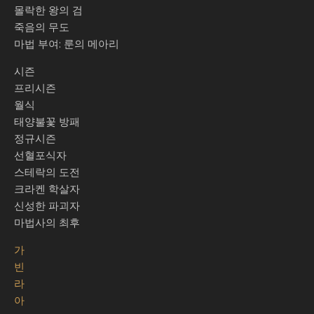
몰락한 왕의 검
죽음의 무도
마법 부여: 룬의 메아리
시즌
프리시즌
월식
태양불꽃 방패
정규시즌
선혈포식자
스테락의 도전
크라켄 학살자
신성한 파괴자
마법사의 최후
가
빈
라
아