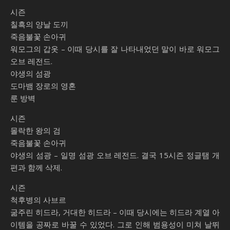
시즌
힘
칠흑의 양날 도끼
죽음불꽃 손아귀
워모그의 갑옷 – 이때 당시를 잘 나타내었던 말이 바로 워모그
오브 레전드.
야생의 섬광
도마뱀 장로의 영혼
룬 방벽
시즌
몰락한 왕의 검
죽음불꽃 손아귀
야생의 섬광 – 일명 섬광 오브 레전드. 결국 15시즌 정글탬 개
편과 함께 삭제.
시즌
척후병의 사브르
굶주린 히드라, 거대한 히드라 – 이때 당시에는 히드라 계열 아
이템을 공짜로 바꿀 수 있었다. 그로 인해 범용성이 미쳐 날뛰