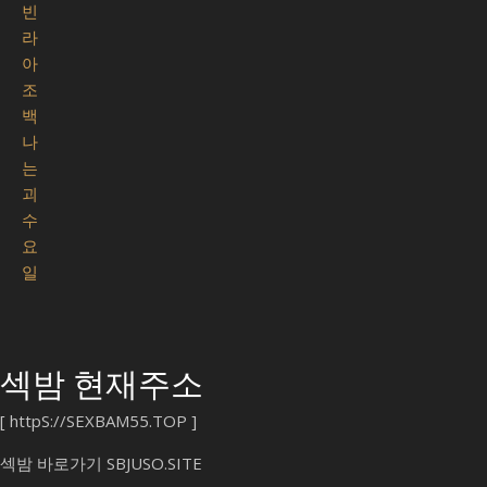
빈
라
아
조
백
나
는
괴
수
요
일
섹밤 현재주소
[
httpS://SEXBAM55.TOP
]
섹밤 바로가기
SBJUSO.SITE
오