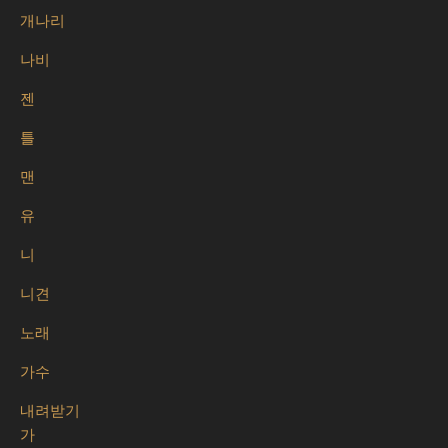
개나리
나비
젠
틀
맨
유
니
니견
노래
가수
내려받기
가