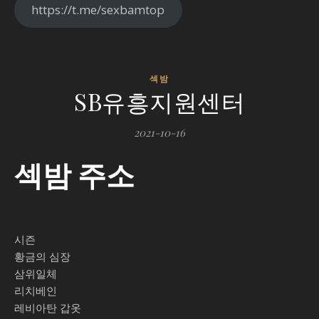
https://t.me/sexbamtop
섹밤
작
SB유흥지원센터
성
자
2021-10-16
섹
섹밤 주소
밤
트
위
터
시즌
SB
에
황금의 심장
삼위일체
댓
리치베인
글
레비아탄 갑옷
닫