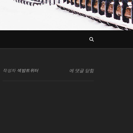
SB유흥지원센터
작성자
섹밤트위터
에 댓글 닫힘