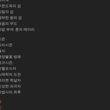
주문도둑의 검
그림자 검
몰락한 왕의 검
죽음의 무도
마법 부여: 룬의 메아리
시즌
프리시즌
월식
태양불꽃 방패
정규시즌.
선혈포식자
스테락의 도전
크라켄 학살자
신성한 파괴자
마법사의 최후
가
빈