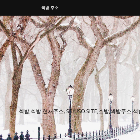
섹밤 주소
섹밤,섹밤 현재주소, SBJUSO.SITE,쇼밤,섹