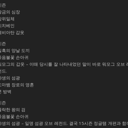
시즌
황금의 심장
삼위일체
리치베인
레비아탄 갑옷
시즌
칠흑의 양날 도끼
죽음불꽃 손아귀
워모그의 갑옷 – 이때 당시를 잘 나타내었던 말이 바로 워모그 오브 
전드.
야생의 섬광
도마뱀 장로의 영혼
룬 방벽
시즌
몰락한 왕의 검
죽음불꽃 손아귀
야생의 섬광 – 일명 섬광 오브 레전드. 결국 15시즌 정글탬 개편과 함