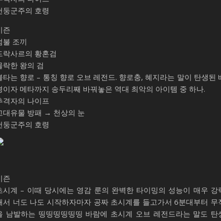
천둥군주의 호령
시즌
덤불 조끼
드락사르의 황혼검
몰락한 왕의 검
불타는 향로 – 통칭 향로 오브 레전드. 향로충, 혜지라는 말이 탄생된 
경이자 메타까지 송두리째 바꿔놓은 역대 최악의 아이템 중 하나.
추격자의 나이프
고대유물 방패 → 천상의 눈
천둥군주의 호령
시즌
초시계 – 이때 당시에는 영감 룬의 완벽한 타이밍의 성능이 매우 강
해서 너도 나도 시작하자마자 공짜 초시계를 들고가서 6분대부터 무
을 남발하는 띵띵띵띵띵띵 바람에 초시계 오브 레전드라는 말도 탄