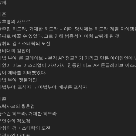
삭제.
시즌
척후병의 사브르
굶주린 히드라, 거대한 히드라 – 이때 당시에는 히드라 계열 아이템
공짜로 바꿀 수 있었다. 그로 인해 범용성이 미쳐 날뛰게 된 것.
광휘의 검 + 스테락의 도전
경비대의 길잡이
마법 부여: 룬 글레이브 – 본격 AP 정글러가 가라고 만든 아이템인데 
데없이 미드 이즈리얼이 가져가서 한동안 미드 AP 룬글레이브 이즈
얼이 메타를 지배했었다.
마법 부여: 잿불거인
마법부여: 포식자 → 마법부여: 배부른 포식자
시즌
드락사르의 황혼검
굶주린 히드라, 거대한 히드라
구인수의 격노검
광휘의 검 + 스테락의 도전
추격자의 나이프