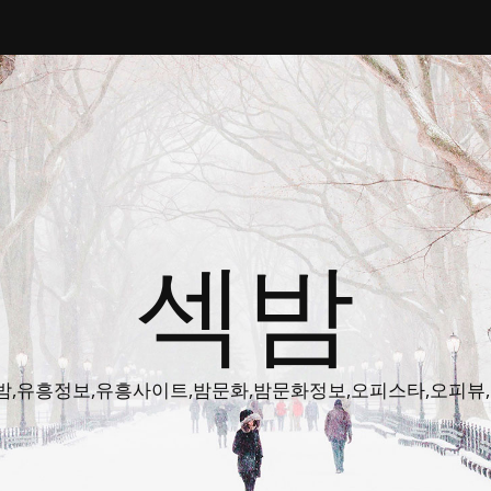
섹밤
밤주소,색밤,유흥정보,유흥사이트,밤문화,밤문화정보,오피스타,오