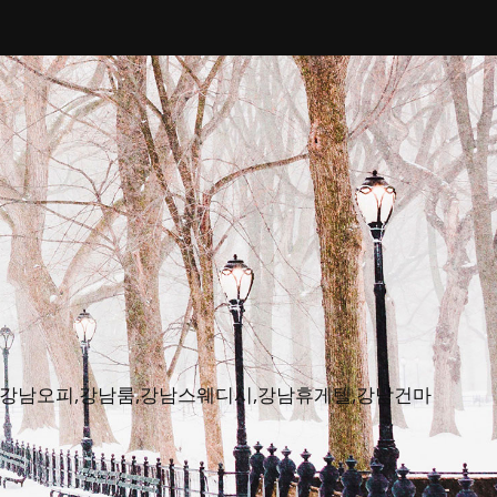
피뷰,강남오피,강남룸,강남스웨디시,강남휴게텔,강남건마