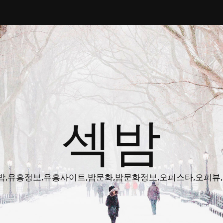
섹밤
밤주소,색밤,유흥정보,유흥사이트,밤문화,밤문화정보,오피스타,오