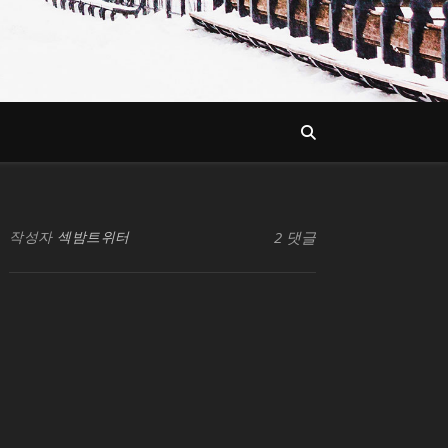
작성자
섹밤트위터
2 댓글