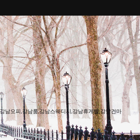
피뷰,강남오피,강남룸,강남스웨디시,강남휴게텔,강남건마