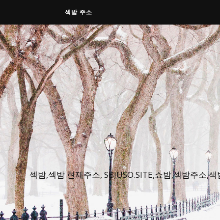
섹밤 주소
섹밤,섹밤 현재주소, SBJUSO.SITE,쇼밤,섹