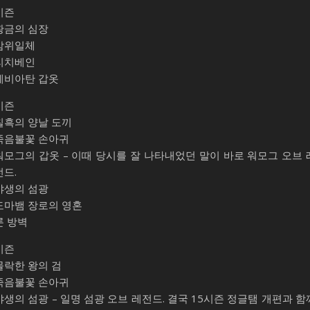
시즌
황금의 심장
삼위일체
리치베인
레비아탄 갑옷
시즌
칠흑의 양날 도끼
죽음불꽃 손아귀
워모그의 갑옷 – 이때 당시를 잘 나타내었던 말이 바로 워모그 오브 
전드.
야생의 섬광
도마뱀 장로의 영혼
룬 방벽
시즌
몰락한 왕의 검
죽음불꽃 손아귀
야생의 섬광 – 일명 섬광 오브 레전드. 결국 15시즌 정글탬 개편과 함