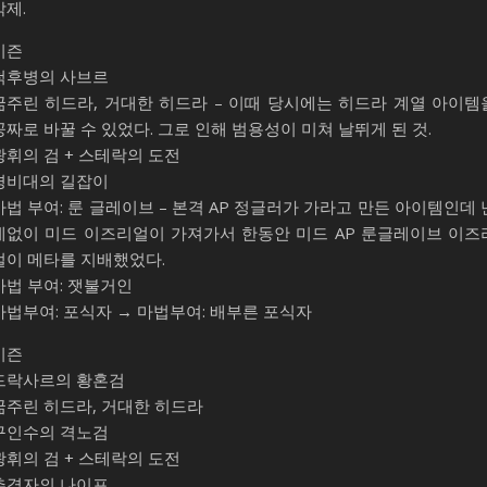
삭제.
시즌
척후병의 사브르
굶주린 히드라, 거대한 히드라 – 이때 당시에는 히드라 계열 아이템
공짜로 바꿀 수 있었다. 그로 인해 범용성이 미쳐 날뛰게 된 것.
광휘의 검 + 스테락의 도전
경비대의 길잡이
마법 부여: 룬 글레이브 – 본격 AP 정글러가 가라고 만든 아이템인데 
데없이 미드 이즈리얼이 가져가서 한동안 미드 AP 룬글레이브 이즈
얼이 메타를 지배했었다.
마법 부여: 잿불거인
마법부여: 포식자 → 마법부여: 배부른 포식자
시즌
드락사르의 황혼검
굶주린 히드라, 거대한 히드라
구인수의 격노검
광휘의 검 + 스테락의 도전
추격자의 나이프