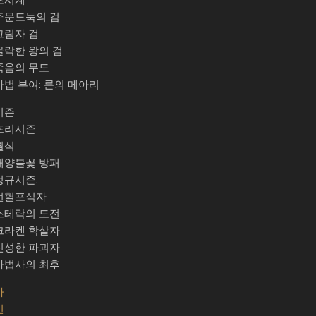
주문도둑의 검
그림자 검
몰락한 왕의 검
죽음의 무도
마법 부여: 룬의 메아리
시즌
프리시즌
월식
태양불꽃 방패
정규시즌.
선혈포식자
스테락의 도전
크라켄 학살자
신성한 파괴자
마법사의 최후
가
빈