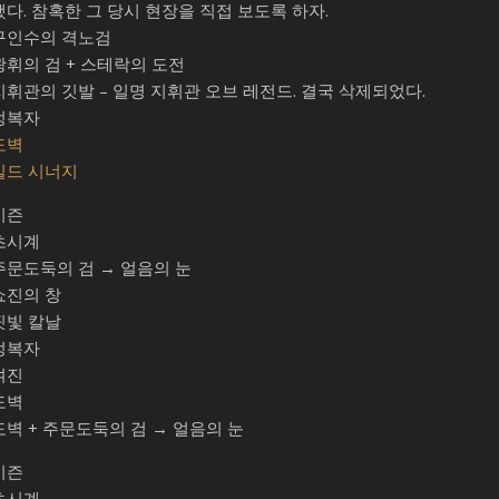
했다. 참혹한 그 당시 현장을 직접 보도록 하자.
구인수의 격노검
광휘의 검 + 스테락의 도전
지휘관의 깃발 – 일명 지휘관 오브 레전드. 결국 삭제되었다.
정복자
도벽
빌드 시너지
시즌
초시계
주문도둑의 검 → 얼음의 눈
쇼진의 창
핏빛 칼날
정복자
여진
도벽
도벽 + 주문도둑의 검 → 얼음의 눈
시즌
초시계