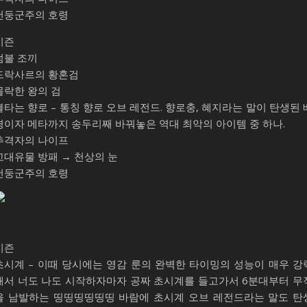
천둥군주의 호령
시즌
덤불 조끼
드락사르의 황혼검
몰락한 왕의 검
불타는 향로 – 통칭 향로 오브 레전드. 향로충, 혜지라는 말이 탄생된 
경이자 메타까지 송두리째 바꿔놓은 역대 최악의 아이템 중 하나.
추격자의 나이프
고대유물 방패 → 천상의 눈
천둥군주의 호령
시즌
초시계 – 이때 당시에는 영감 룬의 완벽한 타이밍의 성능이 매우 강
해서 너도 나도 시작하자마자 공짜 초시계를 들고가서 6분대부터 무
을 남발하는 띵띵띵띵띵띵 바람에 초시계 오브 레전드라는 말도 탄