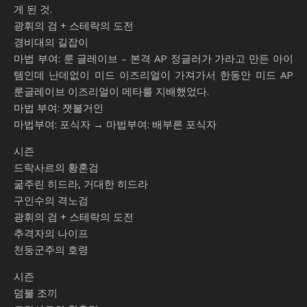
게 된 것.
광휘의 검 + 스테락의 도전
경비대의 길잡이
마법 부여: 룬 글레이브 – 본격 AP 정글러가 가라고 만든 아이
템인데 난데없이 미드 이즈리얼이 가져가서 한동안 미드 AP
룬글레이브 이즈리얼이 메타를 지배했었다.
마법 부여: 잿불거인
마법부여: 포식자 → 마법부여: 배부른 포식자
시즌
드락사르의 황혼검
굶주린 히드라, 거대한 히드라
구인수의 격노검
광휘의 검 + 스테락의 도전
추격자의 나이프
천둥군주의 호령
시즌
덤불 조끼