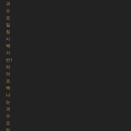
괴
수
요
일
칭
시
백
가
빈1
라
아
조
백
나
는
괴
수
요
일