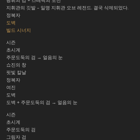
광휘의 검 + 스테락의 도전
지휘관의 깃발 – 일명 지휘관 오브 레전드. 결국 삭제되었다.
정복자
도벽
빌드 시너지
시즌
초시계
주문도둑의 검 → 얼음의 눈
쇼진의 창
핏빛 칼날
정복자
여진
도벽
도벽 + 주문도둑의 검 → 얼음의 눈
시즌
초시계
주문도둑의 검
그림자 검