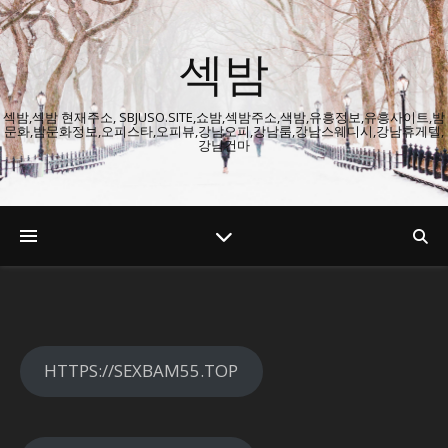
섹밤
섹밤,섹밤 현재주소, SBJUSO.SITE,쇼밤,섹밤주소,색밤,유흥정보,유흥사이트,밤
문화,밤문화정보,오피스타,오피뷰,강남오피,강남룸,강남스웨디시,강남휴게텔,
강남건마
HTTPS://SEXBAM55.TOP