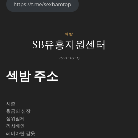
https://t.me/sexbamtop
섹밤
작
SB유흥지원센터
성
자
2021-10-17
섹
섹밤 주소
밤
트
위
터
시즌
SB
에
황금의 심장
삼위일체
댓
리치베인
글
레비아탄 갑옷
닫