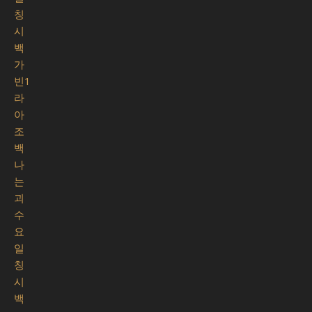
칭
시
백
가
빈1
라
아
조
백
나
는
괴
수
요
일
칭
시
백