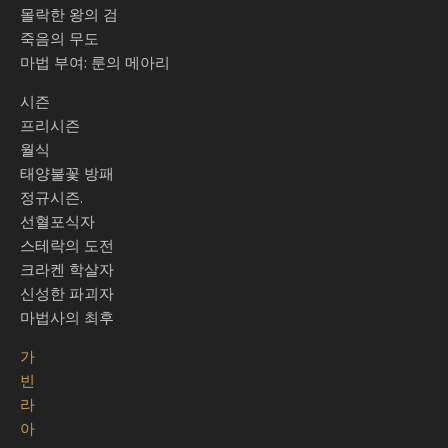
몰락한 왕의 검
죽음의 무도
마법 부여: 룬의 메아리
시즌
프리시즌
월식
태양불꽃 방패
정규시즌.
선혈포식자
스테락의 도전
크라켄 학살자
신성한 파괴자
마법사의 최후
가
빈
라
아