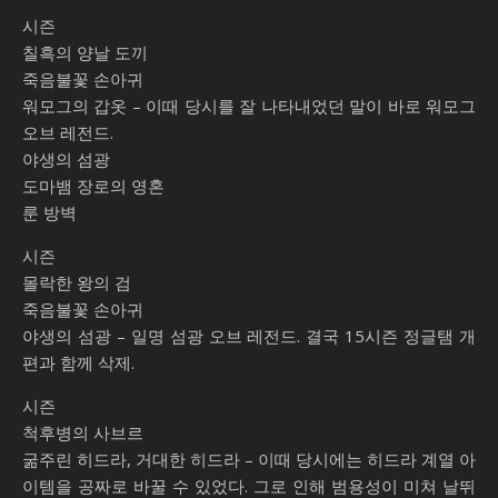
시즌
힘
칠흑의 양날 도끼
죽음불꽃 손아귀
워모그의 갑옷 – 이때 당시를 잘 나타내었던 말이 바로 워모그
오브 레전드.
야생의 섬광
도마뱀 장로의 영혼
룬 방벽
시즌
몰락한 왕의 검
죽음불꽃 손아귀
야생의 섬광 – 일명 섬광 오브 레전드. 결국 15시즌 정글탬 개
편과 함께 삭제.
시즌
척후병의 사브르
굶주린 히드라, 거대한 히드라 – 이때 당시에는 히드라 계열 아
이템을 공짜로 바꿀 수 있었다. 그로 인해 범용성이 미쳐 날뛰