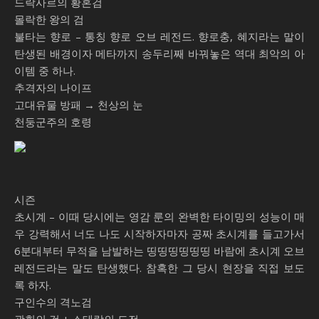
드락사르의 황혼검
몰락한 왕의 검
불타는 향로 – 통칭 향로 오브 레전드. 향로충, 혜지라는 말이
탄생된 배경이자 메타까지 송두리째 바꿔놓은 역대 최악의 아
이템 중 하나.
추격자의 나이프
고대유물 방패 → 천상의 눈
천둥군주의 호령
시즌
초시계 – 이때 당시에는 영감 룬의 완벽한 타이밍의 성능이 매
우 강력해서 너도 나도 시작하자마자 공짜 초시계를 들고가서
6분대부터 무적을 남발하는 띵띵띵띵띵띵 바람에 초시계 오브
레전드라는 말도 탄생했다. 참혹한 그 당시 현장을 직접 보도
록 하자.
구인수의 격노검