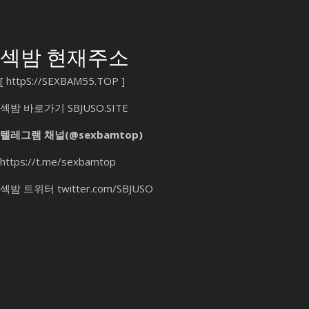
섹밤 현재주소
[
httpS://SEXBAM55.TOP
]
섹밤 바로가기
SBJUSO.SITE
오
늘
텔레그램 채널(@sexbamtop)
의
https://t.me/sexbamtop
조
회
섹밤 트위터
twitter.com/SBJUSO
수:
613
총
조
회
수:
1,370,750