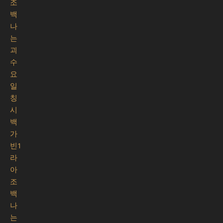
조
백
나
는
괴
수
요
일
칭
시
백
가
빈1
라
아
조
백
나
는