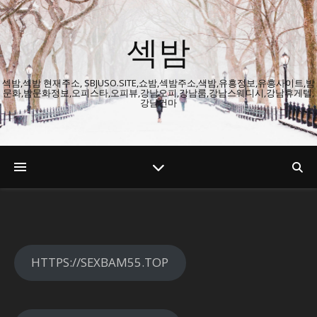
섹밤
섹밤,섹밤 현재주소, SBJUSO.SITE,쇼밤,섹밤주소,색밤,유흥정보,유흥사이트,밤
문화,밤문화정보,오피스타,오피뷰,강남오피,강남룸,강남스웨디시,강남휴게텔,
강남건마
HTTPS://SEXBAM55.TOP