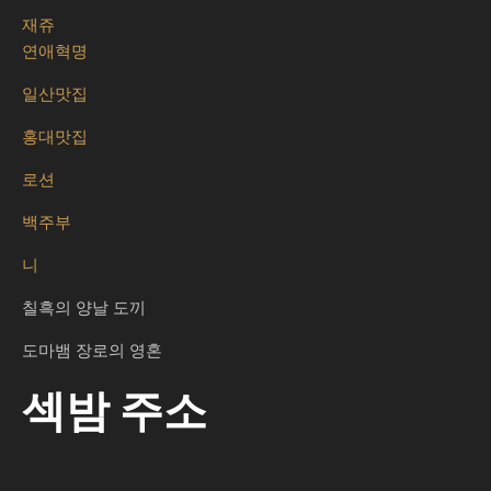
재쥬
연애혁명
일산맛집
홍대맛집
로션
백주부
니
칠흑의 양날 도끼
도마뱀 장로의 영혼
섹밤 주소