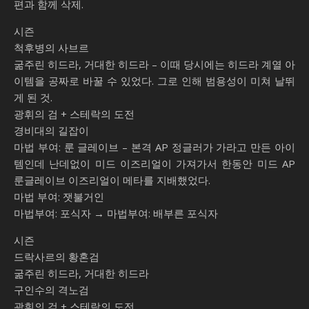
편과 함께 삭제.
시즌
척후병의 사브르
굶주린 히드라, 거대한 히드라 – 이때 당시에는 히드라 계열 아
이템을 공짜로 바꿀 수 있었다. 그로 인해 범용성이 미쳐 날뛰
게 된 것.
광휘의 검 + 스테락의 도전
경비대의 길잡이
마법 부여: 룬 글레이브 – 본격 AP 정글러가 가라고 만든 아이
템인데 난데없이 미드 이즈리얼이 가져가서 한동안 미드 AP
룬글레이브 이즈리얼이 메타를 지배했었다.
마법 부여: 잿불거인
마법부여: 포식자 → 마법부여: 배부른 포식자
시즌
드락사르의 황혼검
굶주린 히드라, 거대한 히드라
구인수의 격노검
광휘의 검 + 스테락의 도전