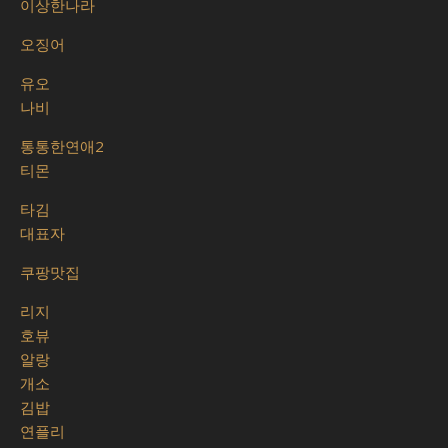
이상한나라
오징어
유오
나비
통통한연애2
티몬
타김
대표자
쿠팡맛집
리지
호뷰
알랑
개소
김밥
연플리