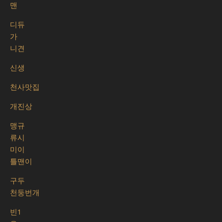
맨
디듀
가
니견
신생
천사맛집
개진상
맹규
류시
미이
틀맨이
구두
천둥번개
빈1