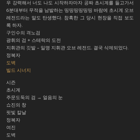
우 강력해서 너도 나도 시작하자마자 공짜 초시계를 들고가서
6분대부터 무적을 남발하는 띵띵띵띵띵띵 바람에 초시계 오브
레전드라는 말도 탄생했다. 참혹한 그 당시 현장을 직접 보도
록 하자.
구인수의 격노검
광휘의 검 + 스테락의 도전
지휘관의 깃발 – 일명 지휘관 오브 레전드. 결국 삭제되었다.
정복자
도벽
빌드 시너지
시즌
초시계
주문도둑의 검 → 얼음의 눈
쇼진의 창
핏빛 칼날
정복자
여진
도벽