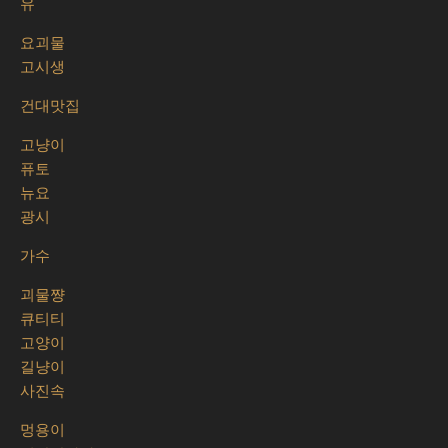
유
요괴물
고시생
건대맛집
고냥이
퓨토
뉴요
광시
가수
괴물쨩
큐티티
고양이
길냥이
사진속
멍용이