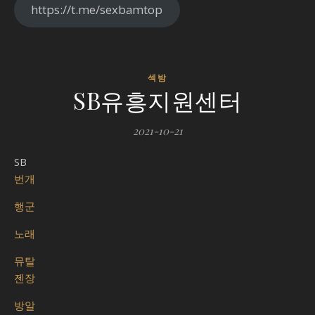
https://t.me/sexbamtop
섹밤
SB유흥지원센터
2021-10-21
SB
번개
행군
노래
뮤탈
젠장
방알