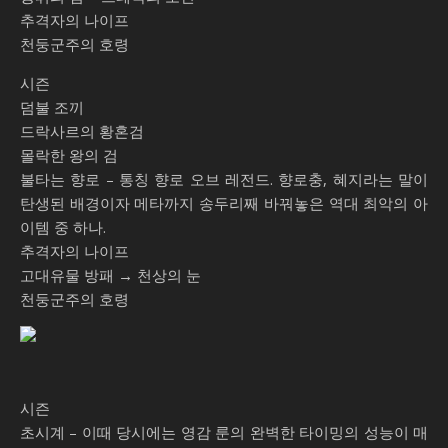
추격자의 나이프
천둥군주의 호령
시즌
덤불 조끼
드락사르의 황혼검
몰락한 왕의 검
불타는 향로 – 통칭 향로 오브 레전드. 향로충, 혜지라는 말이
탄생된 배경이자 메타까지 송두리째 바꿔놓은 역대 최악의 아
이템 중 하나.
추격자의 나이프
고대유물 방패 → 천상의 눈
천둥군주의 호령
시즌
초시계 – 이때 당시에는 영감 룬의 완벽한 타이밍의 성능이 매