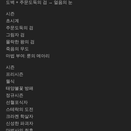
도벽 + 주문도둑의 검 → 얼음의 눈
시즌
초시계
주문도둑의 검
그림자 검
몰락한 왕의 검
죽음의 무도
마법 부여: 룬의 메아리
시즌
프리시즌
월식
태양불꽃 방패
정규시즌
선혈포식자
스테락의 도전
크라켄 학살자
신성한 파괴자
마법사의 최후