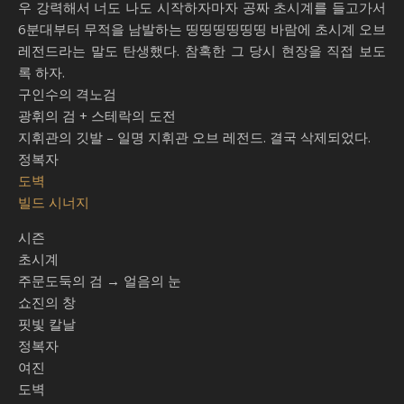
우 강력해서 너도 나도 시작하자마자 공짜 초시계를 들고가서
6분대부터 무적을 남발하는 띵띵띵띵띵띵 바람에 초시계 오브
레전드라는 말도 탄생했다. 참혹한 그 당시 현장을 직접 보도
록 하자.
구인수의 격노검
광휘의 검 + 스테락의 도전
지휘관의 깃발 – 일명 지휘관 오브 레전드. 결국 삭제되었다.
정복자
도벽
빌드 시너지
시즌
초시계
주문도둑의 검 → 얼음의 눈
쇼진의 창
핏빛 칼날
정복자
여진
도벽