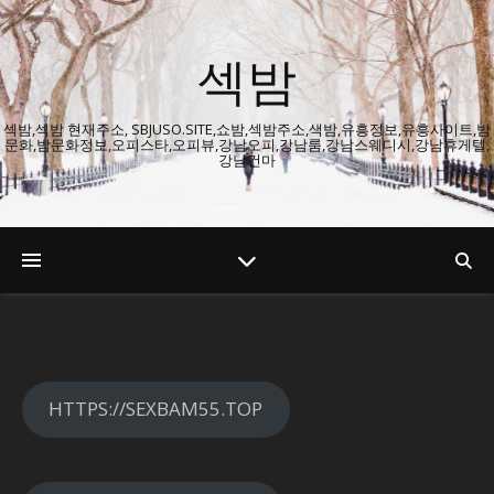
섹밤
섹밤,섹밤 현재주소, SBJUSO.SITE,쇼밤,섹밤주소,색밤,유흥정보,유흥사이트,밤
문화,밤문화정보,오피스타,오피뷰,강남오피,강남룸,강남스웨디시,강남휴게텔,
강남건마
HTTPS://SEXBAM55.TOP