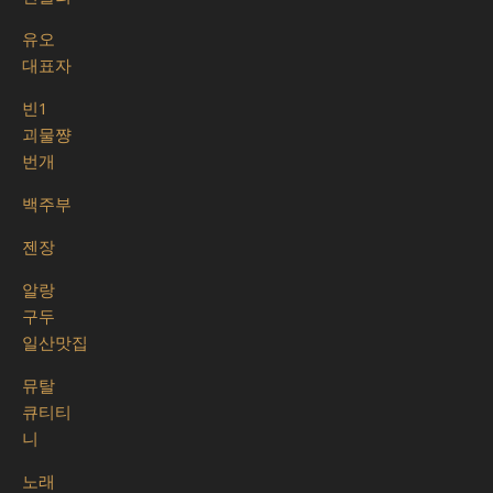
유오
대표자
빈1
괴물쨩
번개
백주부
젠장
알랑
구두
일산맛집
뮤탈
큐티티
니
노래