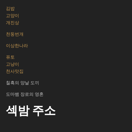
김밥
고양이
개진상
천둥번개
이상한나라
퓨토
고냥이
천사맛집
칠흑의 양날 도끼
도마뱀 장로의 영혼
섹밤 주소