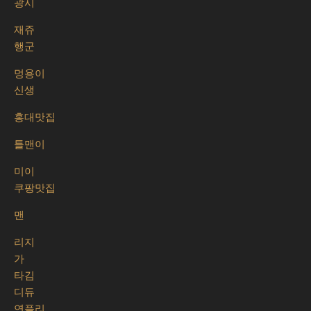
광시
재쥬
행군
멍용이
신생
홍대맛집
틀맨이
미이
쿠팡맛집
맨
리지
가
타김
디듀
연플리