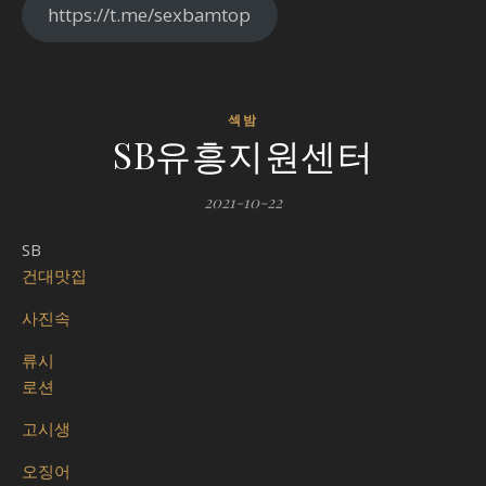
https://t.me/sexbamtop
섹밤
SB유흥지원센터
2021-10-22
SB
건대맛집
사진속
류시
로션
고시생
오징어