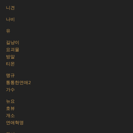
니견
나비
유
길냥이
요괴물
방알
티몬
맹규
통통한연애2
가수
뉴요
호뷰
개소
연애혁명