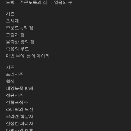
도벽 + 주문도둑의 검 → 얼음의 눈
시즌
초시계
주문도둑의 검
그림자 검
몰락한 왕의 검
죽음의 무도
마법 부여: 룬의 메아리
시즌
프리시즌
월식
태양불꽃 방패
정규시즌
선혈포식자
스테락의 도전
크라켄 학살자
신성한 파괴자
마법사의 최후