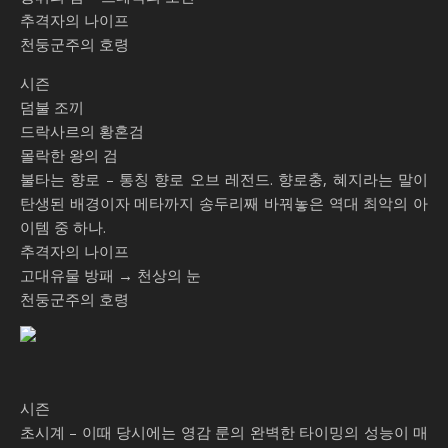
추격자의 나이프
천둥군주의 호령
시즌
덤불 조끼
드락사르의 황혼검
몰락한 왕의 검
불타는 향로 – 통칭 향로 오브 레전드. 향로충, 혜지라는 말이
탄생된 배경이자 메타까지 송두리째 바꿔놓은 역대 최악의 아
이템 중 하나.
추격자의 나이프
고대유물 방패 → 천상의 눈
천둥군주의 호령
시즌
초시계 – 이때 당시에는 영감 룬의 완벽한 타이밍의 성능이 매