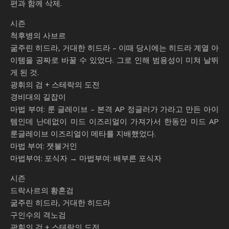
편과 함께 삭제.
시즌
척후병의 사브르
굶주린 히드라, 거대한 히드라 – 이때 당시에는 히드라 계열 아
이템을 공짜로 바꿀 수 있었다. 그로 인해 범용성이 미쳐 날뛰
게 된 것.
광휘의 검 + 스테락의 도전
경비대의 길잡이
마법 부여: 룬 글레이브 – 본격 AP 정글러가 가라고 만든 아이
템인데 난데없이 미드 이즈리얼이 가져가서 한동안 미드 AP
룬글레이브 이즈리얼이 메타를 지배했었다.
마법 부여: 잿불거인
마법부여: 포식자 → 마법부여: 배부른 포식자
시즌
드락사르의 황혼검
굶주린 히드라, 거대한 히드라
구인수의 격노검
광휘의 검 + 스테락의 도전