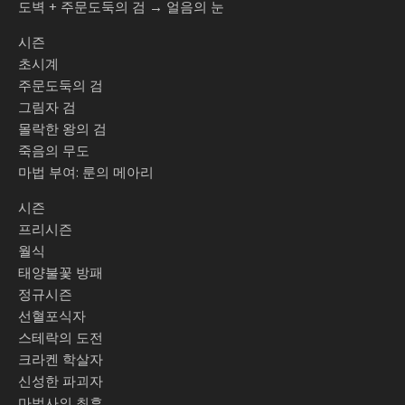
도벽 + 주문도둑의 검 → 얼음의 눈
시즌
초시계
주문도둑의 검
그림자 검
몰락한 왕의 검
죽음의 무도
마법 부여: 룬의 메아리
시즌
프리시즌
월식
태양불꽃 방패
정규시즌
선혈포식자
스테락의 도전
크라켄 학살자
신성한 파괴자
마법사의 최후