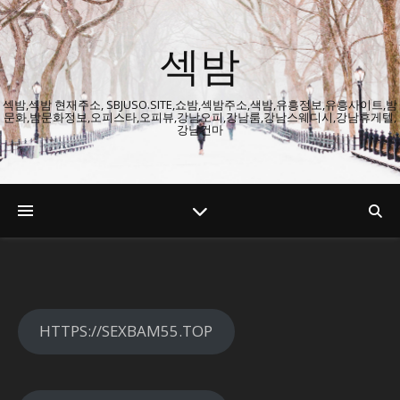
섹밤
섹밤,섹밤 현재주소, SBJUSO.SITE,쇼밤,섹밤주소,색밤,유흥정보,유흥사이트,밤
문화,밤문화정보,오피스타,오피뷰,강남오피,강남룸,강남스웨디시,강남휴게텔,
강남건마
HTTPS://SEXBAM55.TOP