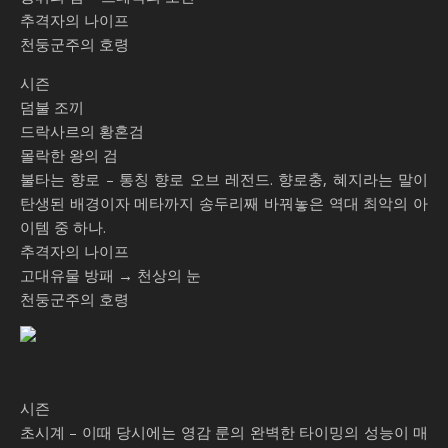
추격자의 나이프
천둥군주의 호령
시즌
덤불 조끼
드락사르의 황혼검
몰락한 왕의 검
불타는 향로 – 통칭 향로 오브 레전드. 향로충, 혜지라는 말이
탄생된 배경이자 메타까지 송두리째 바꿔놓은 역대 최악의 아
이템 중 하나.
추격자의 나이프
고대유물 방패 → 천상의 눈
천둥군주의 호령
시즌
초시계 – 이때 당시에는 영감 룬의 완벽한 타이밍의 성능이 매