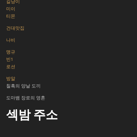
길냥이
미이
티몬
건대맛집
나비
맹규
빈1
로션
방알
칠흑의 양날 도끼
도마뱀 장로의 영혼
섹밤 주소