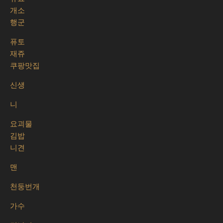
개소
행군
퓨토
재쥬
쿠팡맛집
신생
니
요괴물
김밥
니견
맨
천둥번개
가수