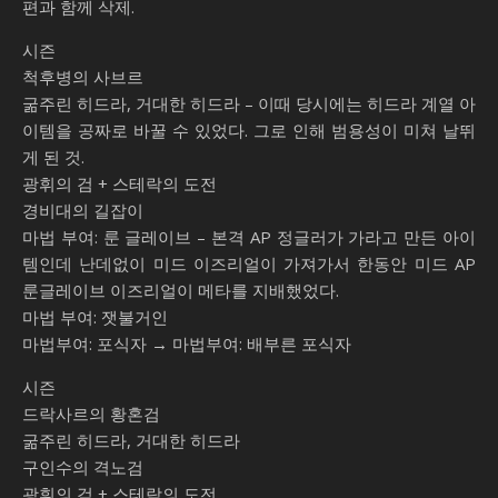
편과 함께 삭제.
시즌
척후병의 사브르
굶주린 히드라, 거대한 히드라 – 이때 당시에는 히드라 계열 아
이템을 공짜로 바꿀 수 있었다. 그로 인해 범용성이 미쳐 날뛰
게 된 것.
광휘의 검 + 스테락의 도전
경비대의 길잡이
마법 부여: 룬 글레이브 – 본격 AP 정글러가 가라고 만든 아이
템인데 난데없이 미드 이즈리얼이 가져가서 한동안 미드 AP
룬글레이브 이즈리얼이 메타를 지배했었다.
마법 부여: 잿불거인
마법부여: 포식자 → 마법부여: 배부른 포식자
시즌
드락사르의 황혼검
굶주린 히드라, 거대한 히드라
구인수의 격노검
광휘의 검 + 스테락의 도전