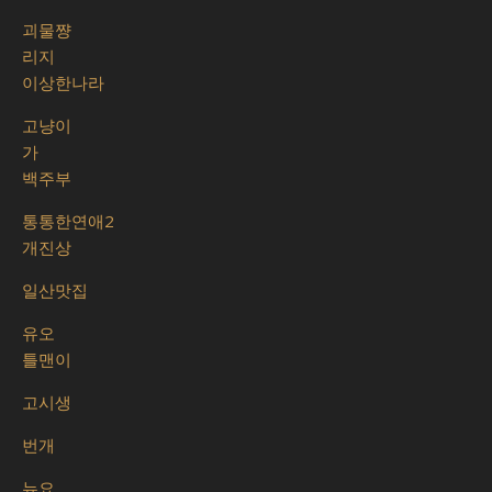
괴물쨩
리지
이상한나라
고냥이
가
백주부
통통한연애2
개진상
일산맛집
유오
틀맨이
고시생
번개
뉴요