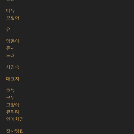
디듀
오징어
유
멍용이
류시
노래
사진속
대표자
호뷰
구두
고양이
큐티티
연애혁명
천사맛집