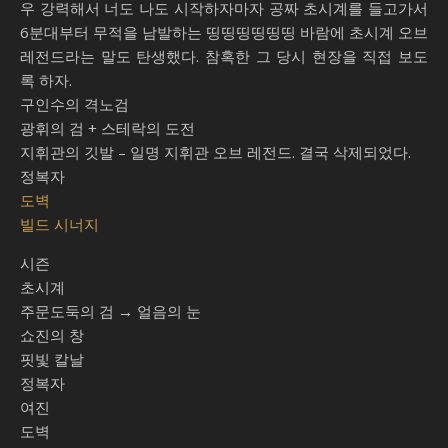
우 강력해서 너도 나도 시작하자마자 공짜 초시계를 들고가서
6분대부터 무적을 남발하는 띵띵띵띵띵띵 바람에 초시계 오브
레전드라는 말도 탄생했다. 참혹한 그 당시 현장을 직접 보도
록 하자.
구인수의 격노검
광휘의 검 + 스테락의 도전
지휘관의 깃발 – 일명 지휘관 오브 레전드. 결국 삭제되었다.
정복자
도벽
빌드 시너지
시즌
초시계
주문도둑의 검 → 얼음의 눈
쇼진의 창
핏빛 칼날
정복자
여진
도벽