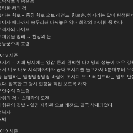
드락사르의 황혼검
몰락한 왕의 검
불타는 향로 – 통칭 향로 오브 레전드. 향로충, 혜지라는 말이 탄생된 
경이자 메타까지 송두리째 바꿔놓은 역대 최악의 아이템 중 하나.
추격자의 나이프
고대유물 방패 → 천상의 눈
천둥군주의 호령
2018 시즌
초시계 – 이때 당시에는 영감 룬의 완벽한 타이밍의 성능이 매우 강
해서 너도 나도 시작하자마자 공짜 초시계를 들고가서 6분대부터 무
을 남발하는 띵띵띵띵띵띵 바람에 초시계 오브 레전드라는 말도 탄
했다. 참혹한 그 당시 현장을 직접 보도록 하자.
구인수의 격노검
광휘의 검 + 스테락의 도전
지휘관의 깃발 – 일명 지휘관 오브 레전드. 결국 삭제되었다.
정복자
도벽
2019 시즌