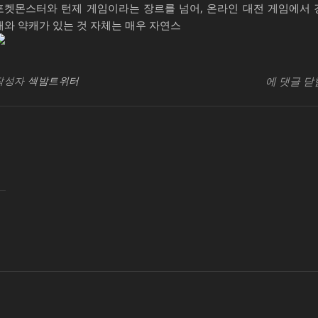
포켓몬스터와 턴제 게임이라는 장르를 넘어, 온라인 대전 게임에서 
캐와 약캐가 있는 것 자체는 매우 자연스
가
창업교육지
빈
작성자
섹밤트위터
에 댓글 닫
라
아
조
백
나
는
괴
수
요
일
칭
시
백