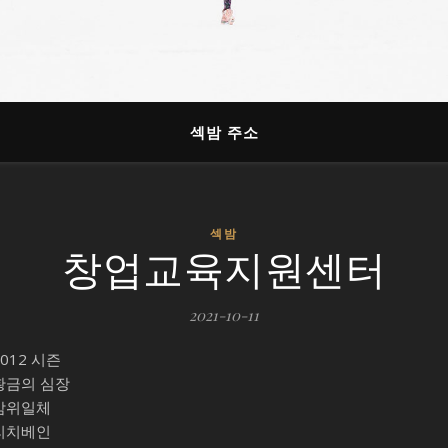
섹밤 주소
섹밤
창업교육지원센터
2021-10-11
2012 시즌
황금의 심장
삼위일체
리치베인