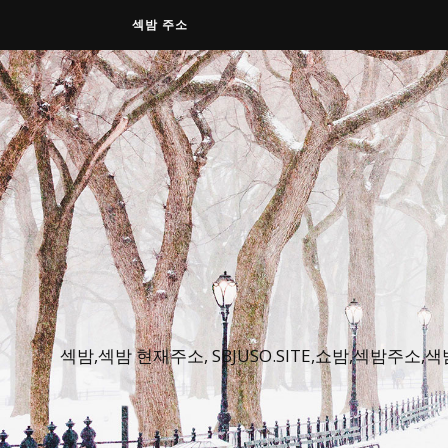
섹밤 주소
섹밤,섹밤 현재주소, SBJUSO.SITE,쇼밤,섹