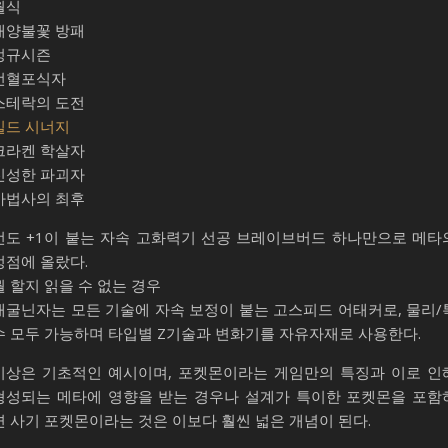
월식
태양불꽃 방패
정규시즌
선혈포식자
스테락의 도전
빌드 시너지
크라켄 학살자
신성한 파괴자
마법사의 최후
선도 +1이 붙는 자속 고화력기 선공 브레이브버드 하나만으로 메타
정점에 올랐다.
뭘 할지 읽을 수 없는 경우
개굴닌자는 모든 기술에 자속 보정이 붙는 고스피드 어태커로, 물리/
수 모두 가능하며 타입별 Z기술과 변화기를 자유자재로 사용한다.
이상은 기초적인 예시이며, 포켓몬이라는 게임만의 특징과 이로 인
형성되는 메타에 영향을 받는 경우나 설계가 특이한 포켓몬을 포함
면 사기 포켓몬이라는 것은 이보다 훨씬 넓은 개념이 된다.