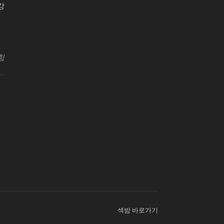
강
원센터
힘
섹밤 바로가기