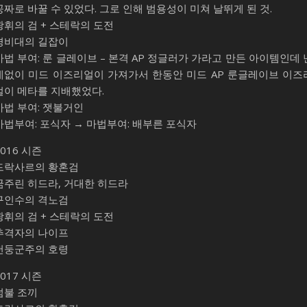
공짜로 바꿀 수 있었다. 그로 인해 범용성이 미쳐 날뛰게 된 것.
광휘의 검 + 스테락의 도전
경비대의 길잡이
마법 부여: 룬 글레이브 – 본격 AP 정글러가 가라고 만든 아이템인데 
데없이 미드 이즈리얼이 가져가서 한동안 미드 AP 룬글레이브 이즈
얼이 메타를 지배했었다.
마법 부여: 잿불거인
마법부여: 포식자 → 마법부여: 배부른 포식자
2016 시즌
드락사르의 황혼검
굶주린 히드라, 거대한 히드라
구인수의 격노검
광휘의 검 + 스테락의 도전
추격자의 나이프
천둥군주의 호령
2017 시즌
덤불 조끼