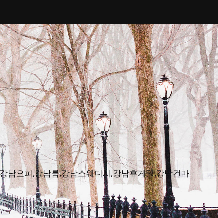
피뷰,강남오피,강남룸,강남스웨디시,강남휴게텔,강남건마