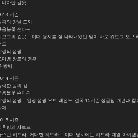
레비아탄 갑옷
2013 시즌
칠흑의 양날 도끼
죽음불꽃 손아귀
워모그의 갑옷 – 이때 당시를 잘 나타내었던 말이 바로 워모그 오브 
전드.
야생의 섬광
도마뱀 장로의 영혼
룬 방벽
2014 시즌
몰락한 왕의 검
죽음불꽃 손아귀
야생의 섬광 – 일명 섬광 오브 레전드. 결국 15시즌 정글탬 개편과 함
삭제.
2015 시즌
척후병의 사브르
굶주린 히드라, 거대한 히드라 – 이때 당시에는 히드라 계열 아이템