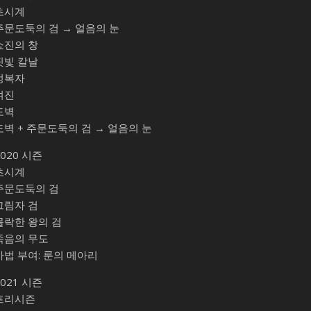
초시계
주문도둑의 검 → 얼음의 눈
쇼진의 창
핏빛 칼날
정복자
여진
도벽
도벽 + 주문도둑의 검 → 얼음의 눈
2020 시즌
초시계
주문도둑의 검
그림자 검
몰락한 왕의 검
죽음의 무도
마법 부여: 룬의 메아리
2021 시즌
프리시즌