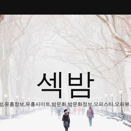
섹밤
밤주소,색밤,유흥정보,유흥사이트,밤문화,밤문화정보,오피스타,오