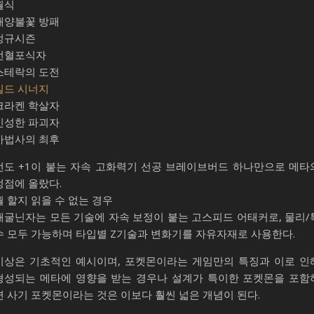
월식
태양불꽃 방패
정규시즌
선혈포식자
스테락의 도전
빌드 시너지
크라켄 학살자
신성한 파괴자
마법사의 최후
선도 +1이 붙는 자속 고화력기 선공 브레이브버드 하나만으로 메타
정점에 올랐다.
뭘 할지 읽을 수 없는 경우
개굴닌자는 모든 기술에 자속 보정이 붙는 고스피드 어태커로, 물리/
수 모두 가능하며 타입별 Z기술과 변화기를 자유자재로 사용한다.
이상은 기초적인 예시이며, 포켓몬이라는 게임만의 특징과 이로 인
형성되는 메타에 영향을 받는 경우나 설계가 특이한 포켓몬을 포함
면 사기 포켓몬이라는 것은 이보다 훨씬 넓은 개념이 된다.