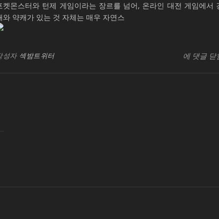
포켓몬스터와 턴제 게임이라는 장르를 넘어, 온라인 대전 게임에서 
캐와 약캐가 있는 것 자체는 매우 자연스
가
SB유흥지
빈
작성자
섹밤트위터
에 댓글 닫
라
아
조
백
나
는
괴
수
요
일
칭
시
백