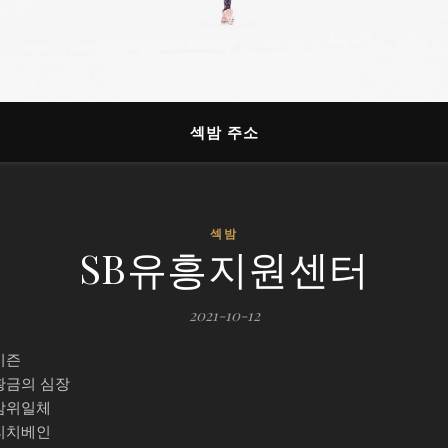
섹밤 주소
섹밤
SB유흥지원센터
2021-10-12
시즌
황금의 심장
삼위일체
리치베인