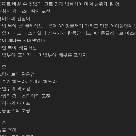
공짜로 바꿀 수 있었다. 그로 인해 범용성이 미쳐 날뛰게 된 것.
광휘의 검 + 스테락의 도전
경비대의 길잡이
마법 부여: 룬 글레이브 – 본격 AP 정글러가 가라고 만든 아이템인데 
데없이 미드 이즈리얼이 가져가서 한동안 미드 AP 룬글레이브 이즈
얼이 메타를 지배했었다.
마법 부여: 잿불거인
마법부여: 포식자 → 마법부여: 배부른 포식자
시즌
드락사르의 황혼검
굶주린 히드라, 거대한 히드라
구인수의 격노검
광휘의 검 + 스테락의 도전
추격자의 나이프
천둥군주의 호령
시즌
덤불 조끼