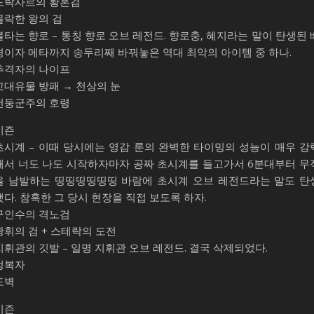
드락사르의 황혼검
몰락한 왕의 검
불타는 향로 – 통칭 향로 오브 레전드. 향로충, 혜지라는 말이 탄생된 
경이자 메타까지 송두리째 바꿔놓은 역대 최악의 아이템 중 하나.
추격자의 나이프
고대유물 방패 → 천상의 눈
천둥군주의 호령
시즌
초시계 – 이때 당시에는 영감 룬의 완벽한 타이밍의 성능이 매우 강
해서 너도 나도 시작하자마자 공짜 초시계를 들고가서 6분대부터 무
을 남발하는 띵띵띵띵띵띵 바람에 초시계 오브 레전드라는 말도 탄
했다. 참혹한 그 당시 현장을 직접 보도록 하자.
구인수의 격노검
광휘의 검 + 스테락의 도전
지휘관의 깃발 – 일명 지휘관 오브 레전드. 결국 삭제되었다.
정복자
도벽
시즌