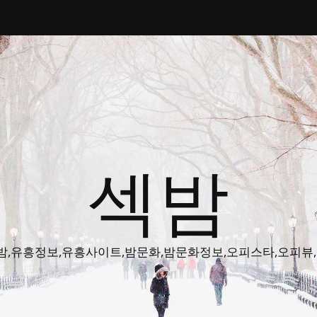
섹밤
밤주소,색밤,유흥정보,유흥사이트,밤문화,밤문화정보,오피스타,오