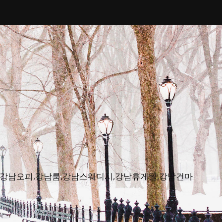
피뷰,강남오피,강남룸,강남스웨디시,강남휴게텔,강남건마