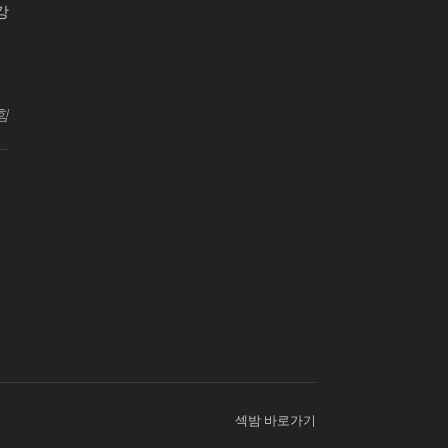
강
원센터
힘
섹밤 바로가기