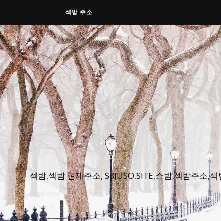
섹밤 주소
섹밤,섹밤 현재주소, SBJUSO.SITE,쇼밤,섹