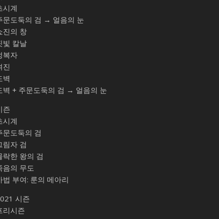
초시계
주문도둑의 검 → 얼음의 눈
쇼진의 창
핏빛 칼날
정복자
여진
도벽
도벽 + 주문도둑의 검 → 얼음의 눈
시즌
초시계
주문도둑의 검
그림자 검
몰락한 왕의 검
죽음의 무도
마법 부여: 룬의 메아리
2021 시즌
프리시즌