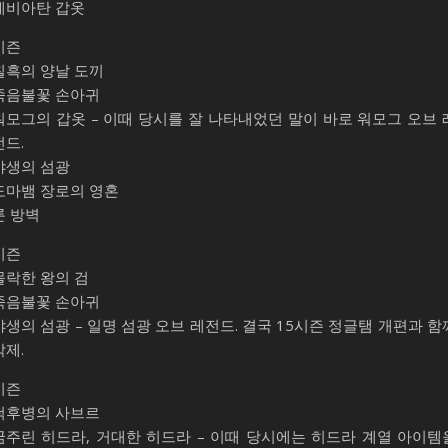
레비아탄 갑옷
시즌
칠흑의 양날 도끼
죽음불꽃 손아귀
워모그의 갑옷 – 이때 당시를 잘 나타내었던 말이 바로 워모그 오브 
전드.
야생의 섬광
도마뱀 장로의 영혼
룬 방벽
시즌
몰락한 왕의 검
죽음불꽃 손아귀
야생의 섬광 – 일명 섬광 오브 레전드. 결국 15시즌 정글탬 개편과 함
삭제.
시즌
척후병의 사브르
굶주린 히드라, 거대한 히드라 – 이때 당시에는 히드라 계열 아이템