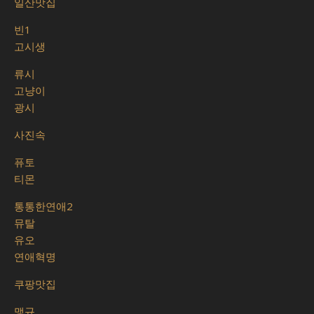
일산맛집
빈1
고시생
류시
고냥이
광시
사진속
퓨토
티몬
통통한연애2
뮤탈
유오
연애혁명
쿠팡맛집
맹규