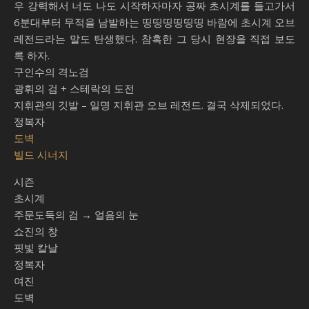
우 강력해서 너도 나도 시작하자마자 공짜 초시계를 들고가서
6분대부터 무적을 남발하는 띵띵띵띵띵띵 바람에 초시계 오브
레전드라는 말도 탄생했다. 참혹한 그 당시 현장을 직접 보도
록 하자.
구인수의 격노검
광휘의 검 + 스테락의 도전
지휘관의 깃발 – 일명 지휘관 오브 레전드. 결국 삭제되었다.
정복자
도벽
빌드 시너지
시즌
초시계
주문도둑의 검 → 얼음의 눈
쇼진의 창
핏빛 칼날
정복자
여진
도벽