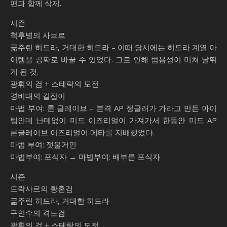
편과 함께 삭제.
시즌
척후병의 사브르
굶주린 히드라, 거대한 히드라 – 이때 당시에는 히드라 계열 아
이템을 공짜로 바꿀 수 있었다. 그로 인해 범용성이 미쳐 날뛰
게 된 것.
광휘의 검 + 스테락의 도전
경비대의 길잡이
마법 부여: 룬 글레이브 – 본격 AP 정글러가 가라고 만든 아이
템인데 난데없이 미드 이즈리얼이 가져가서 한동안 미드 AP
룬글레이브 이즈리얼이 메타를 지배했었다.
마법 부여: 잿불거인
마법부여: 포식자 → 마법부여: 배부른 포식자
시즌
드락사르의 황혼검
굶주린 히드라, 거대한 히드라
구인수의 격노검
광휘의 검 + 스테락의 도전