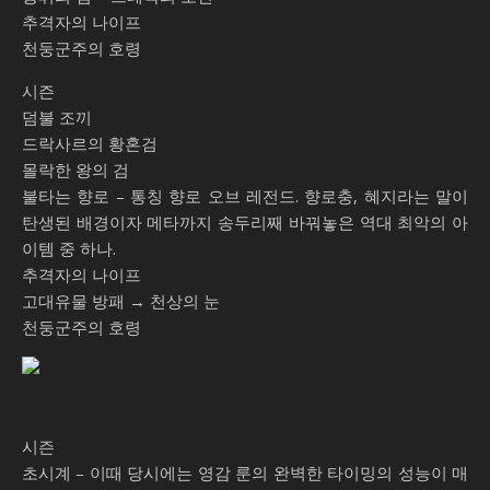
추격자의 나이프
천둥군주의 호령
시즌
덤불 조끼
드락사르의 황혼검
몰락한 왕의 검
불타는 향로 – 통칭 향로 오브 레전드. 향로충, 혜지라는 말이
탄생된 배경이자 메타까지 송두리째 바꿔놓은 역대 최악의 아
이템 중 하나.
추격자의 나이프
고대유물 방패 → 천상의 눈
천둥군주의 호령
시즌
초시계 – 이때 당시에는 영감 룬의 완벽한 타이밍의 성능이 매