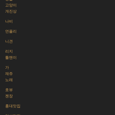
고양이
개진상
나비
연플리
니견
리지
틀맨이
가
재쥬
노래
호뷰
젠장
홍대맛집