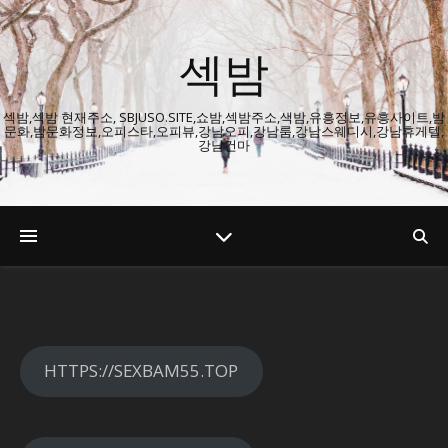
섹밤
섹밤,섹밤 현재주소, SBJUSO.SITE,쇼밤,섹밤주소,색밤,유흥정보,유흥사이트,밤
문화,밤문화정보,오피스타,오피뷰,강남오피,강남룸,강남스웨디시,강남휴게텔,
강남건마
HTTPS://SEXBAM55.TOP