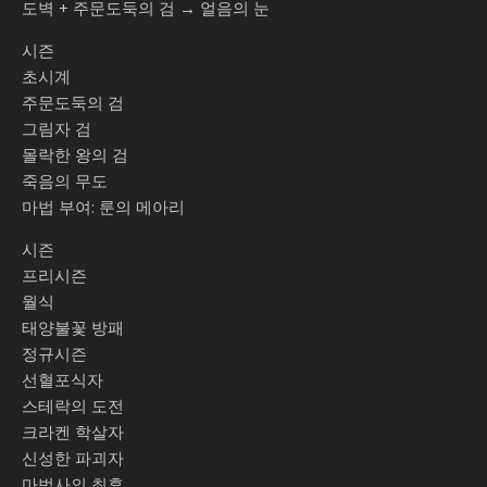
도벽 + 주문도둑의 검 → 얼음의 눈
시즌
초시계
주문도둑의 검
그림자 검
몰락한 왕의 검
죽음의 무도
마법 부여: 룬의 메아리
시즌
프리시즌
월식
태양불꽃 방패
정규시즌
선혈포식자
스테락의 도전
크라켄 학살자
신성한 파괴자
마법사의 최후