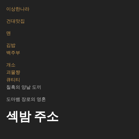
이상한나라
건대맛집
맨
김밥
백주부
개소
괴물쨩
큐티티
칠흑의 양날 도끼
도마뱀 장로의 영혼
섹밤 주소