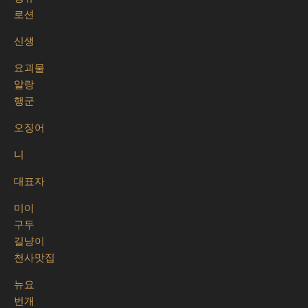
로션
신생
요괴물
알랑
행군
오징어
니
대표자
미이
구두
길냥이
천사맛집
뉴요
번개