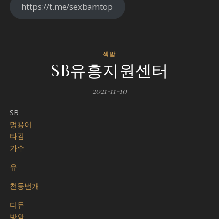
https://t.me/sexbamtop
섹밤
SB유흥지원센터
2021-11-10
SB
멍용이
타김
가수
유
천둥번개
디듀
방알