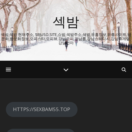
섹밤
섹밤,섹밤 현재주소, SBJUSO.SITE,쇼밤,섹밤주소,색밤,유흥정보,유흥사이트,밤
문화,밤문화정보,오피스타,오피뷰,강남오피,강남룸,강남스웨디시,강남휴게텔,
강남건마
HTTPS://SEXBAM55.TOP