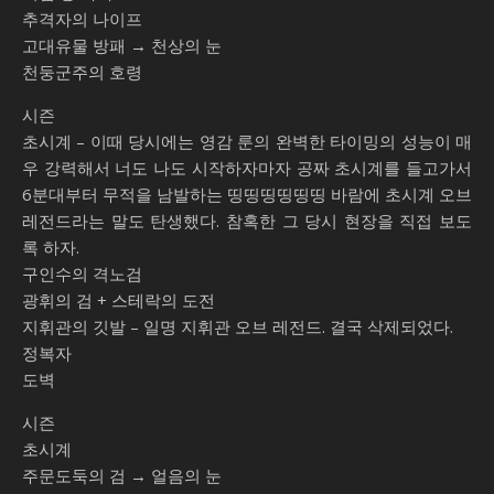
추격자의 나이프
고대유물 방패 → 천상의 눈
천둥군주의 호령
시즌
초시계 – 이때 당시에는 영감 룬의 완벽한 타이밍의 성능이 매
우 강력해서 너도 나도 시작하자마자 공짜 초시계를 들고가서
6분대부터 무적을 남발하는 띵띵띵띵띵띵 바람에 초시계 오브
레전드라는 말도 탄생했다. 참혹한 그 당시 현장을 직접 보도
록 하자.
구인수의 격노검
광휘의 검 + 스테락의 도전
지휘관의 깃발 – 일명 지휘관 오브 레전드. 결국 삭제되었다.
정복자
도벽
시즌
초시계
주문도둑의 검 → 얼음의 눈