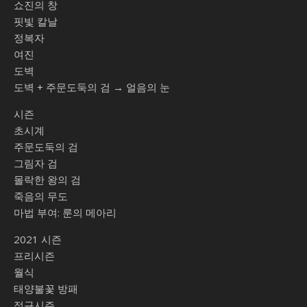
쇼진의 창
핏빛 칼날
정복자
여진
도벽
도벽 + 주문도둑의 검 → 얼음의 눈
시즌
초시계
주문도둑의 검
그림자 검
몰락한 왕의 검
죽음의 무도
마법 부여: 룬의 메아리
2021 시즌
프리시즌
월식
태양불꽃 방패
정규시즌