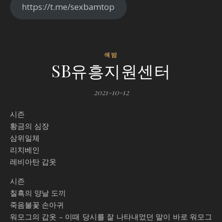
https://t.me/sexbamtop
섹밤
SB유흥지원센터
2021-10-12
시즌
황금의 심장
삼위일체
리치베인
레비아탄 갑옷
시즌
칠흑의 양날 도끼
죽음불꽃 손아귀
워모그의 갑옷 – 이때 당시를 잘 나타내었던 말이 바로 워모그