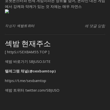
포켓몬스터와 턴제 게임이라는 장르를 넘어, 온라인 대전 게임
에서 강캐와 약캐가 있는 것 자체는 매우 자연스
가
SB유흥지원센
빈
작성자
섹밤트위터
에 댓글 닫힘
라
아
섹밤 현재주소
조
백
[
httpS://SEXBAM55.TOP
]
나
는
섹밤 바로가기
SBJUSO.SITE
괴
텔레그램 채널(@sexbamtop)
수
요
https://t.me/sexbamtop
일
섹밤 트위터
twitter.com/SBJUSO
칭
시
백
가