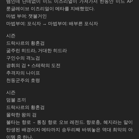
템인데 난데없이 미드 이즈리얼이 가져가서 한동안 미드 AP
룬글레이브 이즈리얼이 메타를 지배했었다.
마법 부여: 잿불거인
마법부여: 포식자 → 마법부여: 배부른 포식자
시즌
드락사르의 황혼검
굶주린 히드라, 거대한 히드라
구인수의 격노검
광휘의 검 + 스테락의 도전
추격자의 나이프
천둥군주의 호령
시즌
덤불 조끼
드락사르의 황혼검
몰락한 왕의 검
불타는 향로 – 통칭 향로 오브 레전드. 향로충, 혜지라는 말이
탄생된 배경이자 메타까지 송두리째 바꿔놓은 역대 최악의 아
이템 중 하나.