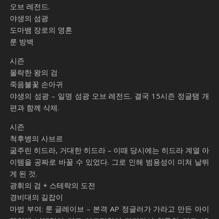
오브 레전드.
야생의 섬광
도마뱀 장로의 영혼
룬 방벽
시즌
몰락한 왕의 검
죽음불꽃 손아귀
야생의 섬광 – 일명 섬광 오브 레전드. 결국 15시즌 정글탬 개
편과 함께 삭제.
시즌
척후병의 사브르
굶주린 히드라, 거대한 히드라 – 이때 당시에는 히드라 계열 아
이템을 공짜로 바꿀 수 있었다. 그로 인해 범용성이 미쳐 날뛰
게 된 것.
광휘의 검 + 스테락의 도전
경비대의 길잡이
마법 부여: 룬 글레이브 – 본격 AP 정글러가 가라고 만든 아이