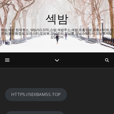
섹밤
섹밤,섹밤 현재주소, SBJUSO.SITE,쇼밤,섹밤주소,색밤,유흥정보,유흥사이트,밤
문화,밤문화정보,오피스타,오피뷰,강남오피,강남룸,강남스웨디시,강남휴게텔,
강남건마
HTTPS://SEXBAM55.TOP