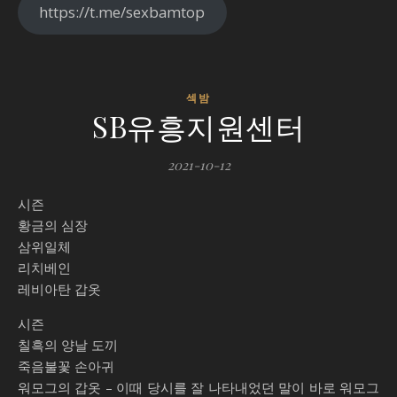
https://t.me/sexbamtop
섹밤
SB유흥지원센터
2021-10-12
시즌
황금의 심장
삼위일체
리치베인
레비아탄 갑옷
시즌
칠흑의 양날 도끼
죽음불꽃 손아귀
워모그의 갑옷 – 이때 당시를 잘 나타내었던 말이 바로 워모그