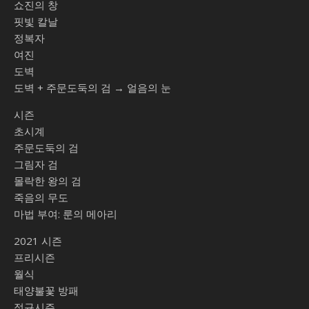
쇼진의 창
핏빛 칼날
정복자
여진
도벽
도벽 + 주문도둑의 검 → 얼음의 눈
시즌
초시계
주문도둑의 검
그림자 검
몰락한 왕의 검
죽음의 무도
마법 부여: 룬의 메아리
2021 시즌
프리시즌
월식
태양불꽃 방패
정규시즌