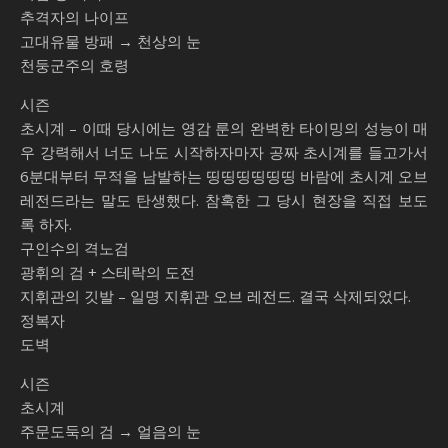
추격자의 나이프
고대유물 방패 → 천상의 눈
천둥군주의 호령
시즌
초시계 – 이때 당시에는 영감 룬의 완벽한 타이밍의 성능이 매
우 강력해서 너도 나도 시작하자마자 공짜 초시계를 들고가서
6분대부터 무적을 남발하는 띵띵띵띵띵띵 바람에 초시계 오브
레전드라는 말도 탄생했다. 참혹한 그 당시 현장을 직접 보도
록 하자.
구인수의 격노검
광휘의 검 + 스테락의 도전
지휘관의 깃발 – 일명 지휘관 오브 레전드. 결국 삭제되었다.
정복자
도벽
시즌
초시계
주문도둑의 검 → 얼음의 눈