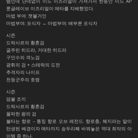
템인데 난데없이 미드 이즈리얼이 가져가서 한동안 미드 AP
룬글레이브 이즈리얼이 메타를 지배했었다.
마법 부여: 잿불거인
마법부여: 포식자 → 마법부여: 배부른 포식자
시즌
드락사르의 황혼검
굶주린 히드라, 거대한 히드라
구인수의 격노검
광휘의 검 + 스테락의 도전
추격자의 나이프
천둥군주의 호령
시즌
덤불 조끼
드락사르의 황혼검
몰락한 왕의 검
불타는 향로 – 통칭 향로 오브 레전드. 향로충, 혜지라는 말이
탄생된 배경이자 메타까지 송두리째 바꿔놓은 역대 최악의 아
이템 중 하나.