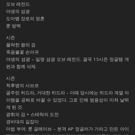
오브 레전드.
야생의 섬광
도마뱀 장로의 영혼
룬 방벽
시즌
몰락한 왕의 검
죽음불꽃 손아귀
야생의 섬광 – 일명 섬광 오브 레전드. 결국 15시즌 정글탬 개
편과 함께 삭제.
시즌
척후병의 사브르
굶주린 히드라, 거대한 히드라 – 이때 당시에는 히드라 계열 아
이템을 공짜로 바꿀 수 있었다. 그로 인해 범용성이 미쳐 날뛰
게 된 것.
광휘의 검 + 스테락의 도전
경비대의 길잡이
마법 부여: 룬 글레이브 – 본격 AP 정글러가 가라고 만든 아이