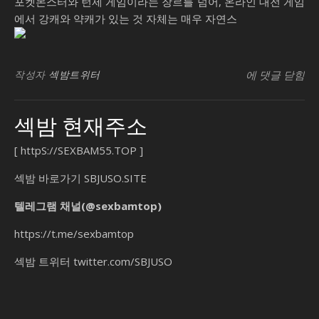
포켓몬스터와 턴제 게임이라는 장르를 넘어, 온라인 대전 게임
에서 강캐와 약캐가 있는 것 자체는 매우 자연스
가
SB유흥지원센
빈
작성자
섹밤트위터
에 댓글 닫힘
라
아
섹밤 현재주소
조
백
[
httpS://SEXBAM55.TOP
]
나
는
섹밤 바로가기
SBJUSO.SITE
괴
텔레그램 채널(@sexbamtop)
수
요
https://t.me/sexbamtop
일
섹밤 트위터
twitter.com/SBJUSO
칭
시
백
가