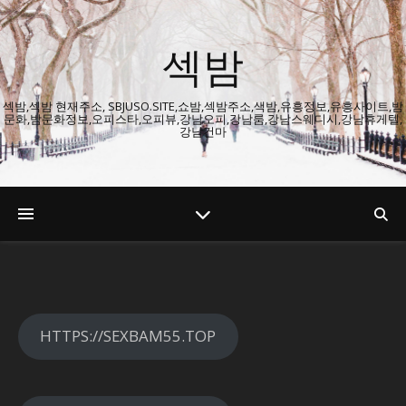
섹밤
섹밤,섹밤 현재주소, SBJUSO.SITE,쇼밤,섹밤주소,색밤,유흥정보,유흥사이트,밤
문화,밤문화정보,오피스타,오피뷰,강남오피,강남룸,강남스웨디시,강남휴게텔,
강남건마
HTTPS://SEXBAM55.TOP