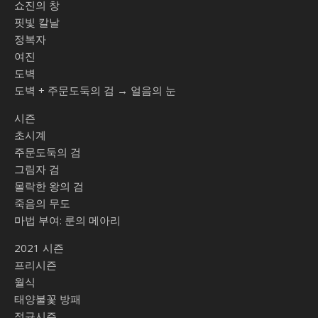
쇼진의 창
핏빛 칼날
정복자
여진
도벽
도벽 + 주문도둑의 검 → 얼음의 눈
시즌
초시계
주문도둑의 검
그림자 검
몰락한 왕의 검
죽음의 무도
마법 부여: 룬의 메아리
2021 시즌
프리시즌
월식
태양불꽃 방패
정규시즌