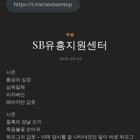
https://t.me/sexbamtop
섹밤
SB유흥지원센터
2021-10-12
시즌
황금의 심장
삼위일체
리치베인
레비아탄 갑옷
시즌
칠흑의 양날 도끼
죽음불꽃 손아귀
워모그의 갑옷 – 이때 당시를 잘 나타내었던 말이 바로 워모그