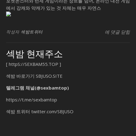
포켓몬스터와 턴제 게임이라는 장르를 넘어, 온라인 대전 게임
에서 강캐와 약캐가 있는 것 자체는 매우 자연스
가
SB유흥지원센
빈
작성자
섹밤트위터
에 댓글 닫힘
라
아
섹밤 현재주소
조
백
[
httpS://SEXBAM55.TOP
]
나
는
섹밤 바로가기
SBJUSO.SITE
괴
텔레그램 채널(@sexbamtop)
수
요
https://t.me/sexbamtop
일
섹밤 트위터
twitter.com/SBJUSO
칭
시
백
가