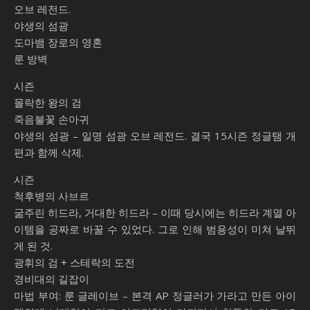
오브 레전드.
야생의 섬광
도마뱀 장로의 영혼
룬 방벽
시즌
몰락한 왕의 검
죽음불꽃 손아귀
야생의 섬광 – 일명 섬광 오브 레전드. 결국 15시즌 정글탬 개
편과 함께 삭제.
시즌
척후병의 사브르
굶주린 히드라, 거대한 히드라 – 이때 당시에는 히드라 계열 아
이템을 공짜로 바꿀 수 있었다. 그로 인해 범용성이 미쳐 날뛰
게 된 것.
광휘의 검 + 스테락의 도전
경비대의 길잡이
마법 부여: 룬 글레이브 – 본격 AP 정글러가 가라고 만든 아이