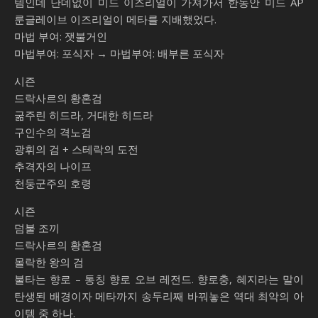
템인데 난데없이 미드 이즈리얼이 가져가서 한동안 미드 AP
룬글레이브 이즈리얼이 메타를 지배했었다.
마법 부여: 잿불거인
마법부여: 포식자 → 마법부여: 배부른 포식자
시즌
드락사르의 황혼검
굶주린 히드라, 거대한 히드라
구인수의 격노검
광휘의 검 + 스테락의 도전
추격자의 나이프
천둥군주의 호령
시즌
덤불 조끼
드락사르의 황혼검
몰락한 왕의 검
불타는 향로 – 통칭 향로 오브 레전드. 향로충, 혜지라는 말이
탄생된 배경이자 메타까지 송두리째 바꿔놓은 역대 최악의 아
이템 중 하나.