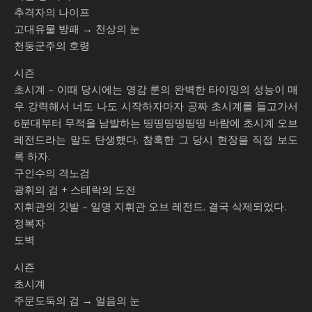
추격자의 나이프
고대유물 방패 → 천상의 눈
천둥군주의 호령
시즌
초시계 – 이때 당시에는 영감 룬의 완벽한 타이밍의 성능이 매
우 강력해서 너도 나도 시작하자마자 공짜 초시계를 들고가서
6분대부터 무적을 남발하는 띵띵띵띵띵띵 바람에 초시계 오브
레전드라는 말도 탄생했다. 참혹한 그 당시 현장을 직접 보도
록 하자.
구인수의 격노검
광휘의 검 + 스테락의 도전
지휘관의 깃발 – 일명 지휘관 오브 레전드. 결국 삭제되었다.
정복자
도벽
시즌
초시계
주문도둑의 검 → 얼음의 눈