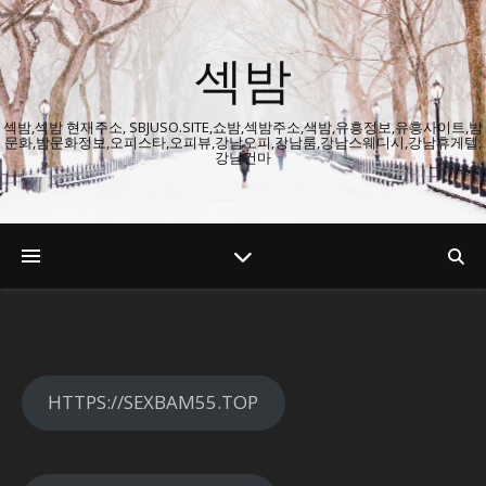
섹밤
섹밤,섹밤 현재주소, SBJUSO.SITE,쇼밤,섹밤주소,색밤,유흥정보,유흥사이트,밤
문화,밤문화정보,오피스타,오피뷰,강남오피,강남룸,강남스웨디시,강남휴게텔,
강남건마
HTTPS://SEXBAM55.TOP