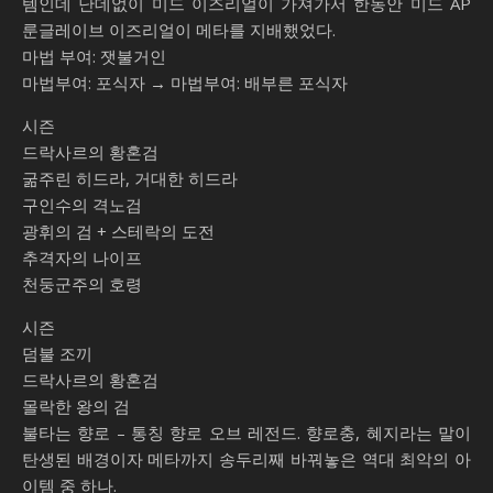
템인데 난데없이 미드 이즈리얼이 가져가서 한동안 미드 AP
룬글레이브 이즈리얼이 메타를 지배했었다.
마법 부여: 잿불거인
마법부여: 포식자 → 마법부여: 배부른 포식자
시즌
드락사르의 황혼검
굶주린 히드라, 거대한 히드라
구인수의 격노검
광휘의 검 + 스테락의 도전
추격자의 나이프
천둥군주의 호령
시즌
덤불 조끼
드락사르의 황혼검
몰락한 왕의 검
불타는 향로 – 통칭 향로 오브 레전드. 향로충, 혜지라는 말이
탄생된 배경이자 메타까지 송두리째 바꿔놓은 역대 최악의 아
이템 중 하나.