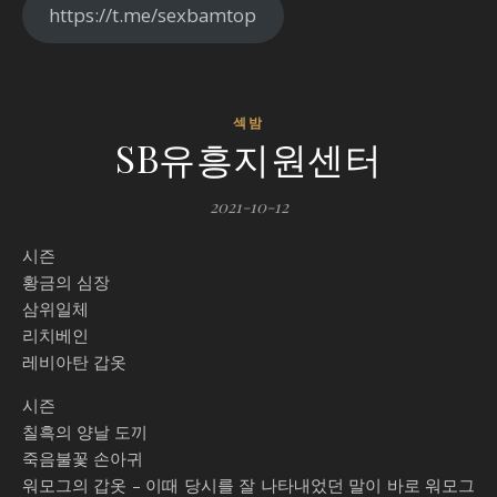
https://t.me/sexbamtop
섹밤
SB유흥지원센터
2021-10-12
시즌
황금의 심장
삼위일체
리치베인
레비아탄 갑옷
시즌
칠흑의 양날 도끼
죽음불꽃 손아귀
워모그의 갑옷 – 이때 당시를 잘 나타내었던 말이 바로 워모그