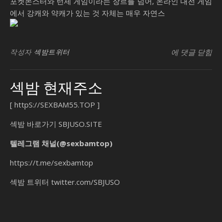
포켓몬스터와 턴제 게임이라는 장르를 넘어, 온라인 대전 게임
에서 강캐와 약캐가 있는 것 자체는 매우 자연스
가
SB유흥지원센
빈
작성자
섹밤트위터
에 댓글 닫힘
라
아
섹밤 현재주소
조
백
[
httpS://SEXBAM55.TOP
]
나
는
섹밤 바로가기
SBJUSO.SITE
괴
텔레그램 채널(@sexbamtop)
수
요
https://t.me/sexbamtop
일
섹밤 트위터
twitter.com/SBJUSO
칭
시
백
가