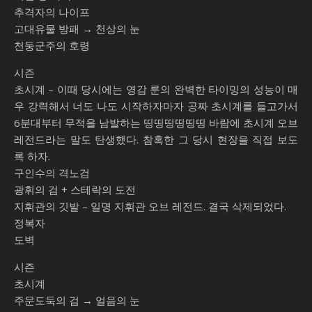
추격자의 나이프
고대유물 방패 → 천상의 눈
천둥군주의 호령
시즌
초시계 – 이때 당시에는 영감 룬의 완벽한 타이밍의 성능이 매
우 강력해서 너도 나도 시작하자마자 공짜 초시계를 들고가서
6분대부터 무적을 남발하는 띵띵띵띵띵띵 바람에 초시계 오브
레전드라는 말도 탄생했다. 참혹한 그 당시 현장을 직접 보도
록 하자.
구인수의 격노검
광휘의 검 + 스테락의 도전
지휘관의 깃발 – 일명 지휘관 오브 레전드. 결국 삭제되었다.
정복자
도벽
시즌
초시계
주문도둑의 검 → 얼음의 눈