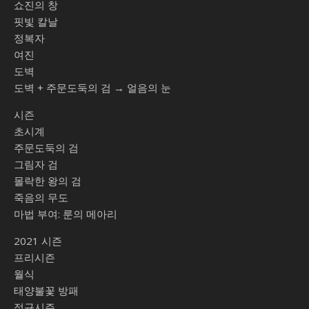
쇼진의 창
핏빛 칼날
정복자
여진
도벽
도벽 + 주문도둑의 검 → 얼음의 눈
시즌
초시계
주문도둑의 검
그림자 검
몰락한 왕의 검
죽음의 무도
마법 부여: 룬의 메아리
2021 시즌
프리시즌
월식
태양불꽃 방패
정규시즌