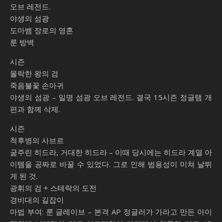
오브 레전드.
야생의 섬광
도마뱀 장로의 영혼
룬 방벽
시즌
몰락한 왕의 검
죽음불꽃 손아귀
야생의 섬광 – 일명 섬광 오브 레전드. 결국 15시즌 정글탬 개
편과 함께 삭제.
시즌
척후병의 사브르
굶주린 히드라, 거대한 히드라 – 이때 당시에는 히드라 계열 아
이템을 공짜로 바꿀 수 있었다. 그로 인해 범용성이 미쳐 날뛰
게 된 것.
광휘의 검 + 스테락의 도전
경비대의 길잡이
마법 부여: 룬 글레이브 – 본격 AP 정글러가 가라고 만든 아이